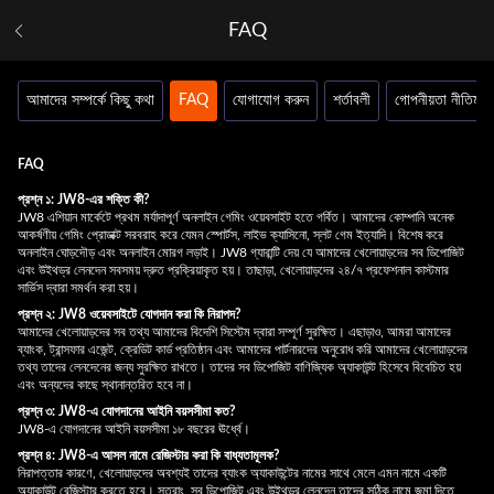
FAQ
আমাদের সম্পর্কে কিছু কথা
FAQ
যোগাযোগ করুন
শর্তাবলী
গোপনীয়তা নীতিমালা
FAQ
প্রশ্ন ১: JW8-এর শক্তি কী?
JW8 এশিয়ান মার্কেটে প্রথম মর্যাদাপূর্ণ অনলাইন গেমিং ওয়েবসাইট হতে গর্বিত। আমাদের কোম্পানি অনেক
আকর্ষণীয় গেমিং প্রোডাক্ট সরবরাহ করে যেমন স্পোর্টস, লাইভ ক্যাসিনো, স্লট গেম ইত্যাদি। বিশেষ করে
অনলাইন ঘোড়দৌড় এবং অনলাইন মোরগ লড়াই। JW8 গ্যারান্টি দেয় যে আমাদের খেলোয়াড়দের সব ডিপোজিট
এবং উইথড্র লেনদেন সবসময় দ্রুত প্রক্রিয়াকৃত হয়। তাছাড়া, খেলোয়াড়দের ২৪/৭ প্রফেশনাল কাস্টমার
সার্ভিস দ্বারা সমর্থন করা হয়।
প্রশ্ন ২: JW8 ওয়েবসাইটে যোগদান করা কি নিরাপদ?
আমাদের খেলোয়াড়দের সব তথ্য আমাদের বিদেশি সিস্টেম দ্বারা সম্পূর্ণ সুরক্ষিত। এছাড়াও, আমরা আমাদের
ব্যাংক, ট্রান্সফার এজেন্ট, ক্রেডিট কার্ড প্রতিষ্ঠান এবং আমাদের পার্টনারদের অনুরোধ করি আমাদের খেলোয়াড়দের
তথ্য তাদের লেনদেনের জন্য সুরক্ষিত রাখতে। তাদের সব ডিপোজিট বাণিজ্যিক অ্যাকাউন্ট হিসেবে বিবেচিত হয়
এবং অন্যদের কাছে স্থানান্তরিত হবে না।
প্রশ্ন ৩: JW8-এ যোগদানের আইনি বয়সসীমা কত?
JW8-এ যোগদানের আইনি বয়সসীমা ১৮ বছরের ঊর্ধ্বে।
প্রশ্ন ৪: JW8-এ আসল নামে রেজিস্টার করা কি বাধ্যতামূলক?
নিরাপত্তার কারণে, খেলোয়াড়দের অবশ্যই তাদের ব্যাংক অ্যাকাউন্টের নামের সাথে মেলে এমন নামে একটি
অ্যাকাউন্ট রেজিস্টার করতে হবে। সুতরাং, সব ডিপোজিট এবং উইথড্র লেনদেন তাদের সঠিক নামে জমা দিতে