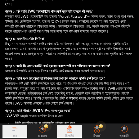
হবে।
প্রশ্ন ৫: যদি আমি JW8 অ্যাকাউন্টের পাসওয়ার্ড ভুলে যাই তাহলে কী করব?
অনুগ্রহ করে JW8 ওয়েবসাইটে যান, তারপর "Forget Password"-এ ক্লিক করুন, সঠিক তথ্য পূরণ করুন:
ইউজার এবং রেজিস্টার্ড ইমেইল, তারপর 'OK'-এ ক্লিক করুন। আমাদের সিস্টেম আপনার ইমেইলে একটি
অস্থায়ী পাসওয়ার্ড পাঠাবে লগইন করার জন্য। সফলভাবে লগইন করার পরে, আপনি আপনার পাসওয়ার্ড পরিবর্তন
করতে পারবেন এবং পরবর্তী বার লগইন করার জন্য নতুন পাসওয়ার্ড ব্যবহার করতে পারবেন।
প্রশ্ন ৬: অনলাইন গেমিং কি বৈধ?
কিছু দেশ বা অঞ্চলে অনলাইন গেমিং খেলা আইনের বিরুদ্ধে। এই ক্ষেত্রে, আপনাকে আপনার স্থানীয় আইন
মেনে চলতে হবে। আপনার কোনো প্রশ্ন থাকলে, অনুগ্রহ করে আপনার বসবাসস্থানের আইন উপদেষ্টার সাথে
পরামর্শ করুন আরও তথ্যের জন্য। আমাদের কোম্পানি তাদের জন্য দায় নেবে না যারা তাদের স্থানীয় আইন লঙ্ঘন
করে।
প্রশ্ন ৭: আমি কি এমন ক্রেডিট কার্ড ব্যবহার করতে পারি যার মালিকের নাম আমার নাম নয়?
আপনাকে ডিপোজিট করার জন্য নিজের ক্রেডিট কার্ড ব্যবহার করার পরামর্শ দেওয়া হচ্ছে।
প্রশ্ন ৮: আমি যখন ডিপোজিট বা উইথড্র করি তখন কি আমাকে সার্ভিস চার্জ দিতে হবে?
আপনাকে একটি ছোট সার্ভিস চার্জ দিতে হতে পারে, আপনি কোন পদ্ধতি বেছে নেন তার উপর নির্ভর করে। এই
চার্জের জন্য, অনুগ্রহ করে আপনার ব্যাংকের সাথে যোগাযোগ করুন আরও তথ্যের জন্য। JW8 থেকে আপনার
অ্যাকাউন্টে কোনো প্রক্রিয়াকরণ চার্জ নেই, তবে কিছু ব্যাংক, ক্রেডিট কার্ড প্রতিষ্ঠান বা ইলেকট্রনিক ওয়ালেট
সার্ভিস চার্জ নিতে পারে। আপনি যে ব্যাংকে ডিপোজিট বা উইথড্র করেন সেখানে সার্ভিস চার্জের টেবিল চেক করতে
পারেন। JW8 আপনার লেনদেন থেকে কোনো চার্জ নেয় না।
প্রশ্ন ৯: আমি কীভাবে JW8 VIP-এ আপগ্রেড করব?
JW8 VIP মেম্বার হওয়ার একাধিক উপায় রয়েছে:
নির্দিষ্ট সময়সীমার মধ্যে প্রয়োজনীয় পরিমাণ জমা করে
JW8 VIP ট্রান্সফার প্ল্যান দ্বারা
মেনু
রেফারেল
ডিপোজিট
রিওয়ার্ড
অ্যাকাউন্ট
বিশেষ আমন্ত্রণের মাধ্যমে