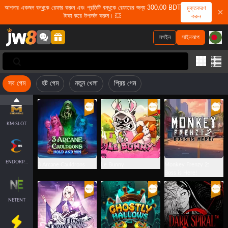
আপনার একজন বন্ধুকে রেফার করুন এবং প্রতিটি বন্ধুকে রেফারের জন্য 300.00 BDT
মুক্তকরণ
CQ9GAMING
টাকা করে উপার্জন করুন। 💥
করুন
লগইন
সাইনআপ
KA
সব গেম
হট গেম
নতুন খেলা
প্রিয় গেম
EPICWIN
KM-SLOT
ENDORPHINA
3 Arcane Cauldrons
Le Bunny
Monkey Frenzy 2:
Boss is Here!
NETENT