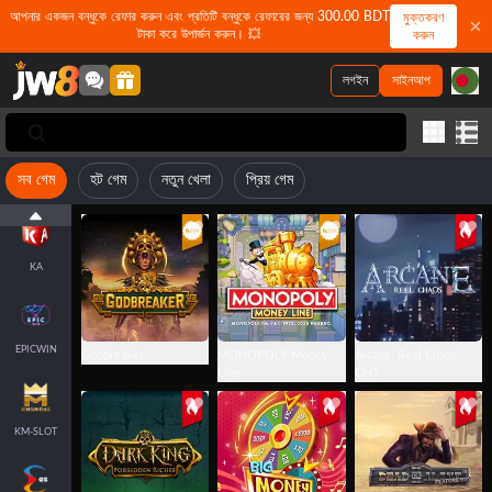
আপনার একজন বন্ধুকে রেফার করুন এবং প্রতিটি বন্ধুকে রেফারের জন্য 300.00 BDT
মুক্তকরণ
INOUT
টাকা করে উপার্জন করুন। 💥
করুন
লগইন
সাইনআপ
POP
সব গেম
হট গেম
নতুন খেলা
প্রিয় গেম
CQ9GAMING
KA
EPICWIN
Godbreaker
MONOPOLY Money
Arcane: Reel Chaos
Line
DNT
KM-SLOT