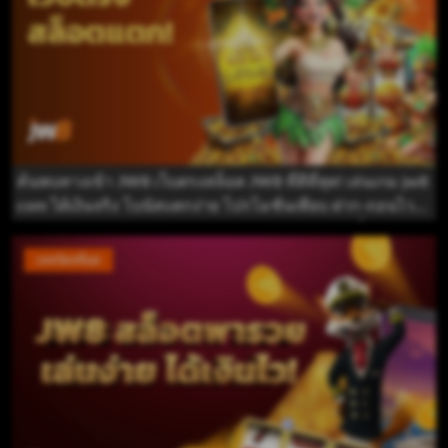
ค้นพบทางเข้า JW8 เว็บตรงสล็อต JW8 ที่ดีที่สุด! เล่นเกม jw8
com ได้เงินจริง โบนัสแตกง่าย โปรโมชั่นเพียบ ฝาก-ถอนไว
ปลอดภัย 100% พร้อมบริการ 24 ชม. สมัครเลยวันนี้!
เทคนิคสล็อต