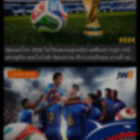
ฟุตบอลโลก 2026 ไม่ใช่แค่เกมลูกหนัง! แต่คือปรากฏการณ์
เศรษฐกิจ-เทคโนโลยี-วัฒนธรรม ที่กระทบถึงคุณ อ่านที่ Jw8
ได้เลย
บอลโลก 2026