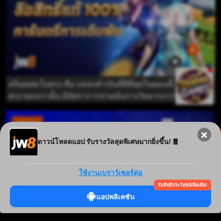
สล็อต66เว็บตรง คือ แหล่งทำเงินที่ดีที่สุดในตอนนี้ สล็อตเว็บ
ตรง ของเรานั้น มีอัตราการจ่ายเงินรางวัลมากกว่าเว็บอื่น ๆ
Winner
ดาวน์โหลดแอป รับรางวัลสุดพิเศษมากยิ่งขึ้น! 🧧
ติดต่อเรา
ใช้งานเบราว์เซอร์ต่อ
รับสิทธิประโยชน์เพิ่มเติม!
แอปพลิเคชัน
เมนู
บอกต่อ
ลงทะเบียน
รางวัล
บัญชี