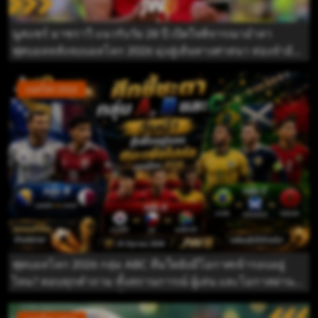
1000
1000
นูสแซร์ มาซราวี แนวรับวัย 28 ปี เปิดใจพิจารณาอำลา
ฟุตบอลหลังจบบอลโลก 2026 มุ่งสู่เส้นทางศาสนา ท่องจำอัล
กุรอาน ดูบอลโลกสด 2026 ตารางบอลโลก 2026 48 ทีมบอล
โลก 2026 มีใครบ้าง
บอลโลก 2026
การแก้แค้นของ
ไพ่นกกระจอกมังกร
สวีตโบนันซ่า
เกอิชา
ราชินีแห่งอินคา
วิถีแห่งกิเลน
อานูบิสพิโรธ
ฟุตบอลโลก 2026 กลุ่ม ABC ทีมใดยังมีโอกาศเข้ารอบอยู่
ไหม? ตอบทุกคำถาม ทั้งสถานการณ์ ผู้เล่น และโอกาสผ่าน
รอบ วิเคราะห์บอลวันนี้ บอลโลก 2026
มาจง วินส์ 2
สวีท โบนันซ่า 1000
ชนะรางวัล CaiShen