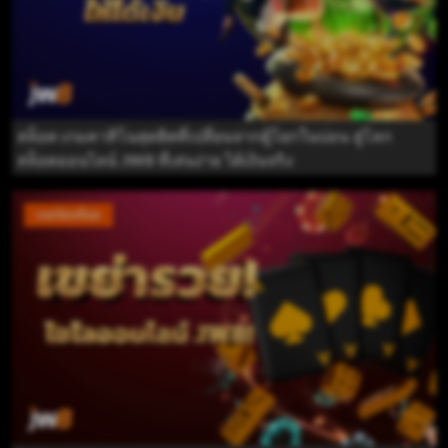
สล็อต เกมคาสิโนสุดฮิตที่เปลี่ยนจากตู้โยกในบ่อน สู่โลก
สล็อตออนไลน์ JW8 ที่เล่นง่าย ได้เงินจริง
เทคนิคสล็อต