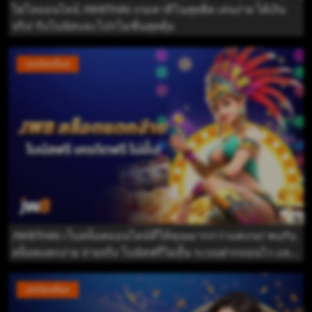
ไฮโลออนไลน์ JW8THAI เกมคาสิโนสุดฮิต เล่นง่าย ได้เงิน
จริง! รับโบนัสและโปรโมชั่นสุดคุ้ม
เทคนิคสล็อต
JW8THAI เว็บสล็อตออนไลน์ที่ให้คุณมากกว่าแค่เกม! พบกับ
สล็อตแตกง่าย จ่ายจริง โบนัสฟรีไม่อั้น ระบบฝากถอนไว และ
เคล็ดลับเล่นสล็อตให้ปัง!
เทคนิคสล็อต