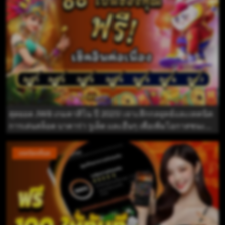
สุดยอด JW8 เกมคาสิโน ปี 2025! เจาะลึกกลยุทธ์และเทคนิค
การเล่นสล็อต บาคาร่า รูเล็ต และอื่นๆ เพื่อเพิ่มโอกาสชนะ
และทำกำไรสูงสุดในทุกการเดิมพัน
เทคนิคสล็อต