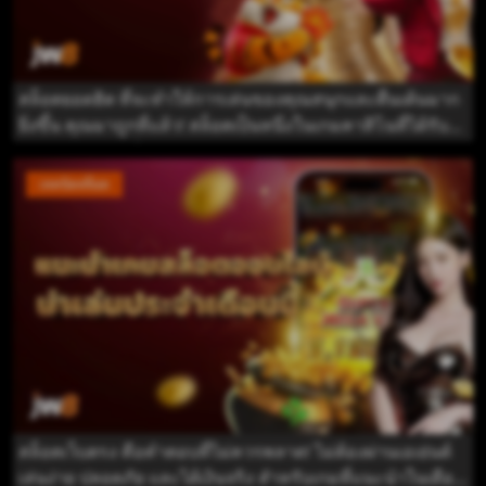
สล็อตยอดฮิต ที่จะทำให้การเล่นของคุณสนุกและตื่นเต้นมาก
ยิ่งขึ้น คุณมาถูกที่แล้ว! สล็อตเป็นหนึ่งในเกมคาสิโนที่ได้รับ
ความนิยมมากที่สุดในโลกออนไลน์
เทคนิคสล็อต
สล็อตเว็บตรง คือคำตอบที่ไม่ควรพลาด! ไม่ต้องผ่านเอเย่นต์
เล่นง่าย ปลอดภัย และได้เงินจริง สำหรับเกมที่แนะนำในเดือน