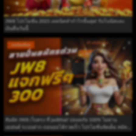
JW8 โปรโมชั่น 2025 เทคนิคทำกำไรขั้นสุด! รับโบนัสและ
เงินคืนวันนี้
เทคนิคสล็อต
สัมผัส JW8 เว็บตรง ที่ jw8thai! ปลอดภัย 100% ไม่ผ่าน
เอเย่นต์ ระบบฝาก-ถอนออโต้รวดเร็ว โปรโมชั่นจัดเต็ม สมัคร
เลยวันนี้!