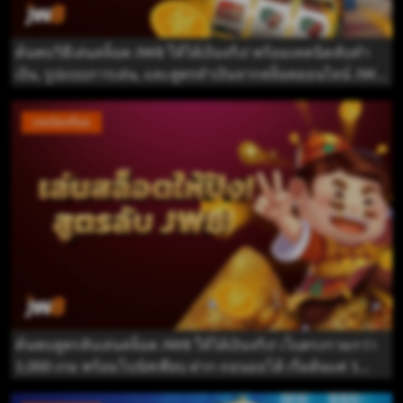
ค้นพบวิธีเล่นสล็อต JW8 ให้ได้เงินจริง! พร้อมเทคนิคลับทำ
เงิน, รูปแบบการเล่น, และสูตรทำเงินจากสล็อตออนไลน์ JW8
เว็บตรงน่าเชื่อถือ สมัครเลย!
เทคนิคสล็อต
ค้นพบสูตรลับเล่นสล็อต JW8 ให้ได้เงินจริง! เว็บตรงรวมกว่า
1,000 เกม พร้อมโบนัสเพียบ ฝาก-ถอนออโต้ เริ่มต้นแค่ 1
บาท! เรียนรู้เทคนิค พิชิตแจ็คพอต และรับสิทธิพิเศษมากมาย