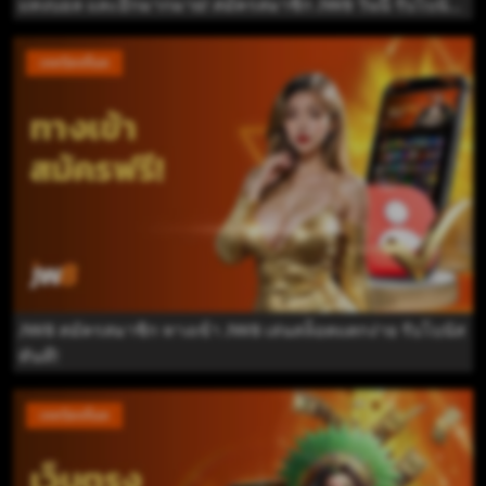
แทงบอล และอีกมากมาย! สมัครสมาชิก JW8 วันนี้ รับโบนัส
สุดคุ้มและโปรโมชั่นพิเศษมากมาย!
เทคนิคสล็อต
JW8 สมัครสมาชิก ทางเข้า JW8 เล่นสล็อตแตกง่าย รับโบนัส
ทันที!
เทคนิคสล็อต