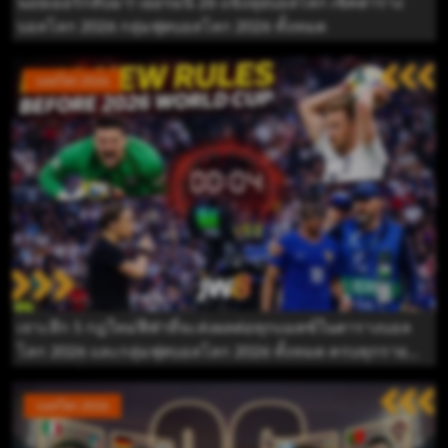
นอยเออร์กลับมา! เยอรมนี 26 แข้งลุยบอลโลก เช็คตาราง
บอลโลก 2026 กลุ่มฟุตบอลโลก 2026 ทั้งหมด
บอลโลก 2026
เจาะลึก 5 กฎใหม่ฟีฟ่าที่จะส่งผลต่อทุกแมตช์ในตารางบอล
โลก 2026 และกลุ่มฟุตบอลโลก 2026 ทั้งหมด ครบทุกราย
ละเอียดที่แฟนบอลต้องรู้
บอลโลก 2026