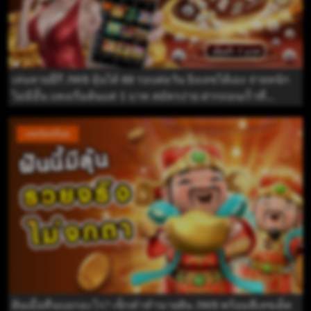
เล่นหวยยี่กี JW8 ลุ้นได้ 88 รอบต่อวัน ยิงเลขได้เอง จ่ายหนัก
ไม่มีอั้น แทงเริ่มต้นแค่ 1 บาท สมัครง่าย ฝากถอนเร็วที่
jw8thai
เทคนิคสล็อต
ฝันเมื่อคืนบอกอะไร? เช็กคำทำนายฝัน JW8 พร้อมตีเลขเด็ด