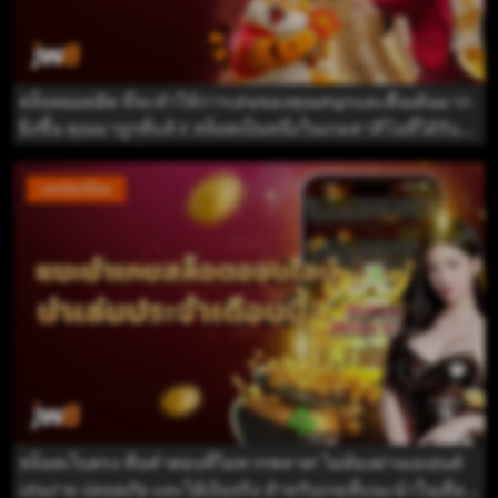
สล็อตยอดฮิต ที่จะทำให้การเล่นของคุณสนุกและตื่นเต้นมาก
ยิ่งขึ้น คุณมาถูกที่แล้ว! สล็อตเป็นหนึ่งในเกมคาสิโนที่ได้รับ
ความนิยมมากที่สุดในโลกออนไลน์
เทคนิคสล็อต
สล็อตเว็บตรง คือคำตอบที่ไม่ควรพลาด! ไม่ต้องผ่านเอเย่นต์
เล่นง่าย ปลอดภัย และได้เงินจริง สำหรับเกมที่แนะนำในเดือน