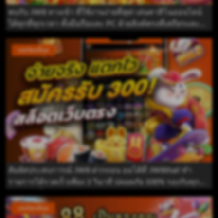
พบกับ JW8 ทางเข้า ที่ใช้งานง่ายที่สุด! เล่นคาสิโนออนไลน์
ได้ทุกที่ทุกเวลา ทั้งมือถือและ PC ด้วยลิงค์ตรงที่เสถียรและ
ปลอดภัยที่สุด.
เทคนิคสล็อต
สัมผัสประสบการณ์ JW8 ฝากถอน ออโต้ที่ JW8thai! ทำ
รายการได้รวดเร็วเพียง 3 วินาที ปลอดภัย 100% รองรับทุก
ธนาคารชั้นนำ ทำธุรกรรมได้เอง 24 ชม. ไร้กังวลเรื่องการ
เงิน
เทคนิคสล็อต