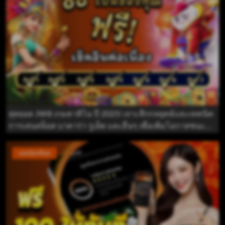
สุดยอด JW8 เกมคาสิโน ปี 2025! เจาะลึกกลยุทธ์และเทคนิค
การเล่นสล็อต บาคาร่า รูเล็ต และอื่นๆ เพื่อเพิ่มโอกาสชนะ
และทำกำไรสูงสุดในทุกการเดิมพัน
เทคนิคสล็อต