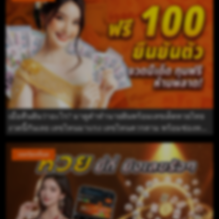
เมื่อคืนฝันว่าอะไร? มาดูคำทำนายฝันพร้อมเลขเด็ดหวยไทย
งวดนี้กันเลย เลขไหนมาแรง เลขไหนควรตาม พร้อมช่องทาง
แทงหวยง่ายๆ ผ่าน jw8thai7.com
เทคนิคสล็อต