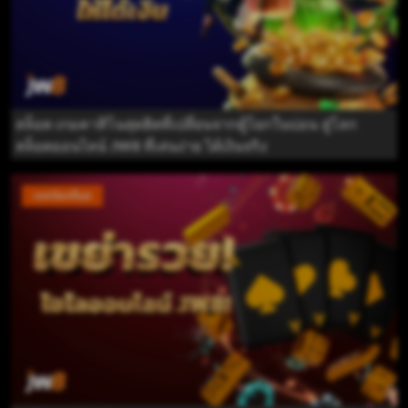
สล็อต เกมคาสิโนสุดฮิตที่เปลี่ยนจากตู้โยกในบ่อน สู่โลก
สล็อตออนไลน์ JW8 ที่เล่นง่าย ได้เงินจริง
เทคนิคสล็อต