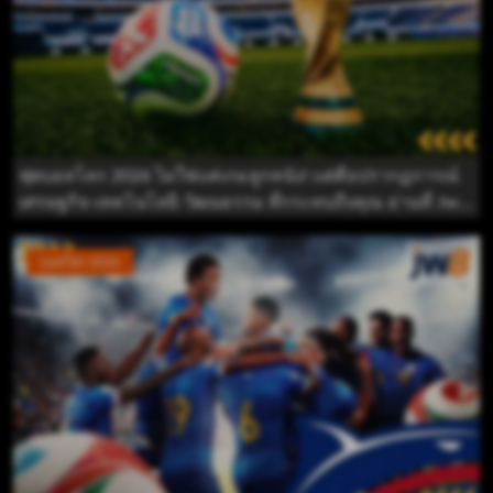
ฟุตบอลโลก 2026 ไม่ใช่แค่เกมลูกหนัง! แต่คือปรากฏการณ์
เศรษฐกิจ-เทคโนโลยี-วัฒนธรรม ที่กระทบถึงคุณ อ่านที่ Jw8
ได้เลย
บอลโลก 2026