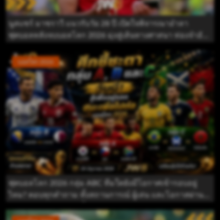
1000
1000
นูสแซร์ มาซราวี แนวรับวัย 28 ปี เปิดใจพิจารณาอำลา
ฟุตบอลหลังจบบอลโลก 2026 มุ่งสู่เส้นทางศาสนา ท่องจำอัล
กุรอาน ดูบอลโลกสด 2026 ตารางบอลโลก 2026 48 ทีมบอล
โลก 2026 มีใครบ้าง
บอลโลก 2026
การแก้แค้นของ
ไพ่นกกระจอกมังกร
สวีตโบนันซ่า
เกอิชา
ราชินีแห่งอินคา
วิถีแห่งกิเลน
อานูบิสพิโรธ
ฟุตบอลโลก 2026 กลุ่ม ABC ทีมใดยังมีโอกาศเข้ารอบอยู่
ไหม? ตอบทุกคำถาม ทั้งสถานการณ์ ผู้เล่น และโอกาสผ่าน
รอบ วิเคราะห์บอลวันนี้ บอลโลก 2026
มาจง วินส์ 2
สวีท โบนันซ่า 1000
ชนะรางวัล CaiShen