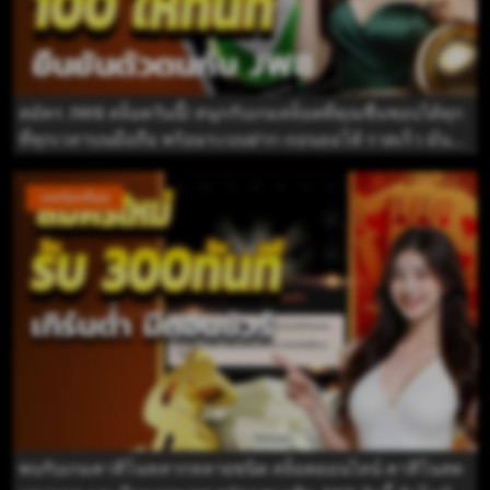
สมัคร JW8 สล็อตวันนี้! สนุกกับเกมสล็อตที่คุณชื่นชอบได้ทุก
ที่ทุกเวลาบนมือถือ พร้อมระบบฝาก-ถอนออโต้ รวดเร็ว มั่นใจ
ได้ในความปลอดภัยสูงสุด!
เทคนิคสล็อต
พบกับเกมคาสิโนหลากหลายชนิด สล็อตออนไลน์ คาสิโนสด