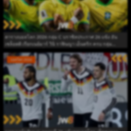
ตารางบอลโลก 2026 กลุ่ม C บราซิลประกาศ 26 แข้ง อัน
เชล็อตติ เรียกเนย์มาร์ วินิ ราฟินญา เอ็นดริก ครบ กลุ่ม
ฟุตบอลโลก 2026 ทั้งหมด ทีมเต็งบอลโลก 2026 ที่น่าจับตา
ที่สุด
บอลโลก 2026