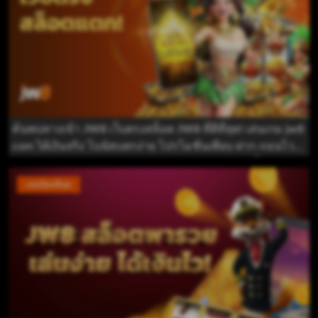
ค้นพบทางเข้า JW8 เว็บตรงสล็อต JW8 ที่ดีที่สุด! เล่นเกม jw8
com ได้เงินจริง โบนัสแตกง่าย โปรโมชั่นเพียบ ฝาก-ถอนไว
ปลอดภัย 100% พร้อมบริการ 24 ชม. สมัครเลยวันนี้!
เทคนิคสล็อต