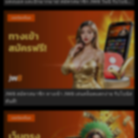
แทงบอล และอีกมากมาย! สมัครสมาชิก JW8 วันนี้ รับโบนัส
สุดคุ้มและโปรโมชั่นพิเศษมากมาย!
เทคนิคสล็อต
JW8 สมัครสมาชิก ทางเข้า JW8 เล่นสล็อตแตกง่าย รับโบนัส
ทันที!
เทคนิคสล็อต