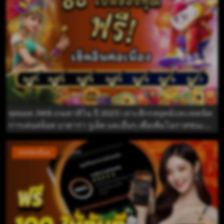
สุดยอด JW8 เกมคาสิโน ปี 2025! เจาะลึกกลยุทธ์และเทคนิค
การเล่นสล็อต บาคาร่า รูเล็ต และอื่นๆ เพื่อเพิ่มโอกาสชนะ
และทำกำไรสูงสุดในทุกการเดิมพัน
เทคนิคสล็อต