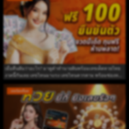
เมื่อคืนฝันว่าอะไร? มาดูคำทำนายฝันพร้อมเลขเด็ดหวยไทย
งวดนี้กันเลย เลขไหนมาแรง เลขไหนควรตาม พร้อมช่องทาง
แทงหวยง่ายๆ ผ่าน jw8thai7.com
เทคนิคสล็อต