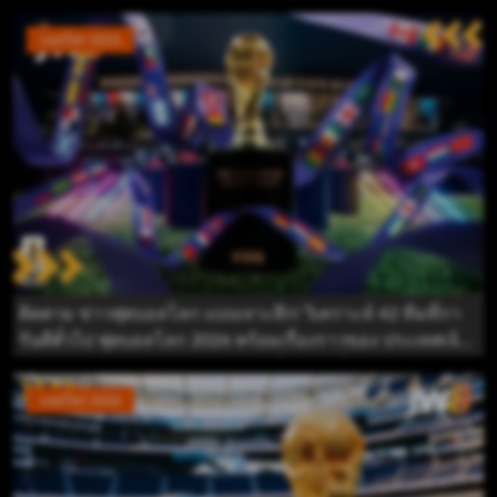
ฟุตบอลโลก2026รอบสุดท้ายได้อีกครั้ง
บอลโลก 2026
ติดตาม ข่าวฟุตบอลโลก แบบเจาะลึก! วิเคราะห์ 42 ทีมที่กา
รันตีตั๋วไป ฟุตบอลโลก 2026 พร้อมเรื่องราวของ ประเทศเจ้า
ภาพบอลโลก 2026 และทีมม้ามืดที่มาแรงที่สุด
บอลโลก 2026