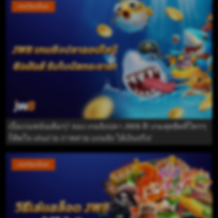
สมัครเลย!
เทคนิคสล็อต
เบื่อเกมพนันเดิมๆ? ลอง เกมยิงปลา JW8 สิ! เกมสุดฮิตที่ใครๆ
ก็ติดใจ เล่นง่าย ภาพสวย แถมยัง ได้เงินจริง!
เทคนิคสล็อต