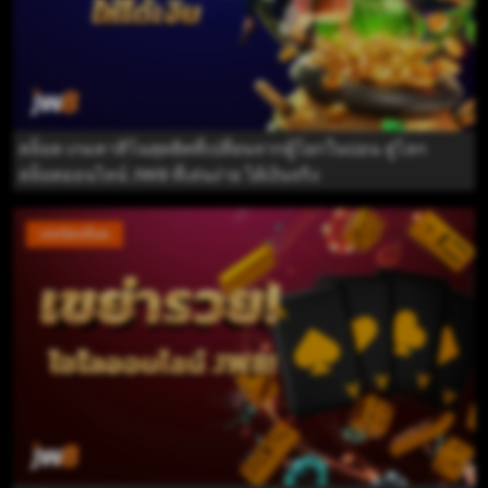
สล็อต เกมคาสิโนสุดฮิตที่เปลี่ยนจากตู้โยกในบ่อน สู่โลก
สล็อตออนไลน์ JW8 ที่เล่นง่าย ได้เงินจริง
เทคนิคสล็อต