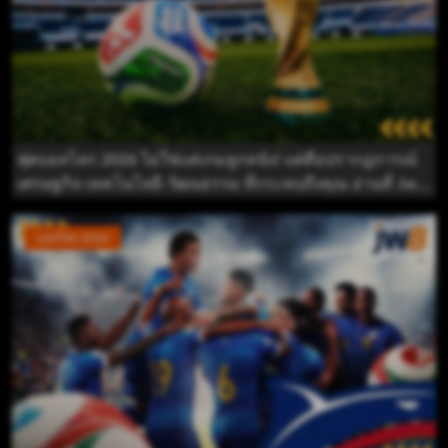
ฟุตบอลโลก 2026 ไม่ใช่แค่เกมลูกหนัง! แต่คือปรากฏการณ์
เศรษฐกิจ-เทคโนโลยี-วัฒนธรรม ที่กระทบถึงคุณ อ่านที่ Jw8
ได้เลย
บอลโลก 2026