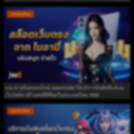
นี้ มีเกมใหม่ ๆ ที่มีกราฟิกสวยงาม และฟีเจอร์โบนัสที่น่าตื่น
เต้นรอคุณอยู่
เทคนิคสล็อต
แนะนำสล็อตออนไลน์ miami1688 ให้บริการลิขสิทธิ์แท้บน
เว็บไซต์คาสิโนสดที่ดีที่สุดในประเทศไทย JW8
เทคนิคสล็อต