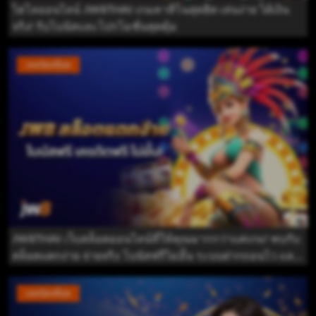
ไฮโลออนไลน์ JW8THAI เกมคาสิโนสุดฮิต เล่นง่าย ได้เงิน
จริง! รับโบนัสและโปรโมชั่นสุดคุ้ม
เทคนิคสล็อต
JW8THAI เว็บสล็อตออนไลน์ที่ให้คุณมากกว่าแค่เกม! พบกับ
สล็อตแตกง่าย จ่ายจริง โบนัสฟรีไม่อั้น ระบบฝากถอนไว และ
เคล็ดลับเล่นสล็อตให้ปัง!
เทคนิคสล็อต