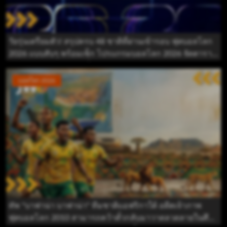
วัยรุ่นเตรียมตัว! สรุปครบ 48 ชาติที่ผ่านเข้ารอบ ฟุตบอลโลก
2026 แบบสับๆ พร้อมเช็ก โปรแกรมบอลโลก 2026 จัดตาราง
เชียร์ทีมโปรดซัมเมอร์นี้ ห้ามพลาด!
บอลโลก 2026
ทัพ "บาฟาน่า บาฟาน่า" ทีมชาติแอฟริกาใต้ อดีตเจ้าภาพ
ฟุตบอลโลก 2010 สามารถคว้าตั๋วกลับมาวาดลวดลายในศึก