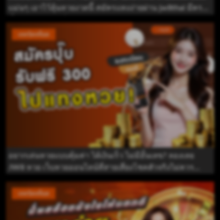
แม่นๆ เอาไว้ลุ้นหวยงวดนี้ สมัครแทงง่ายผ่าน jw8thai มีครบ
ทั้งหวยไทย หวยยี่กี ฮานอย ลาว!
เทคนิคสล็อต
อยากเล่นหวยแบบคุ้มค่า ได้เงินเร็ว ไม่มีอั้นเลข? ลองเลย
JW8 หวย เว็บหวยออนไลน์ที่สายเสี่ยงโชคตัวจริงไม่ควร
พลาด สมัครฟรี มีโปรแจกเพียบ!
เทคนิคสล็อต