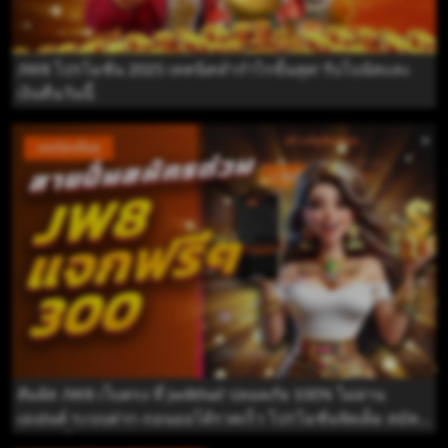
JW8 โปรโมชั่น 2025 เทคนิคทำกำไรขั้นสุด! รับโบนัสและ
เงินคืนวันนี้
เทคนิคสล็อต
สัมผัส JW8 เว็บตรง ที่ jw8thai! ปลอดภัย 100% ไม่ผ่าน
เอเย่นต์ ระบบฝาก-ถอนออโต้รวดเร็ว โปรโมชั่นจัดเต็ม สมัคร
เลยวันนี้!