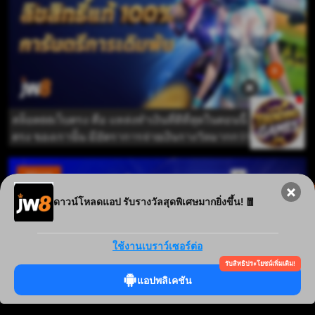
สล็อต66เว็บตรง คือ แหล่งทำเงินที่ดีที่สุดในตอนนี้ สล็อตเว็บ
ตรง ของเรานั้น มีอัตราการจ่ายเงินรางวัลมากกว่าเว็บอื่น ๆ
Winner
ดาวน์โหลดแอป รับรางวัลสุดพิเศษมากยิ่งขึ้น! 🧧
ติดต่อเรา
ใช้งานเบราว์เซอร์ต่อ
รับสิทธิประโยชน์เพิ่มเติม!
แอปพลิเคชัน
เมนู
บอกต่อ
ลงทะเบียน
รางวัล
บัญชี