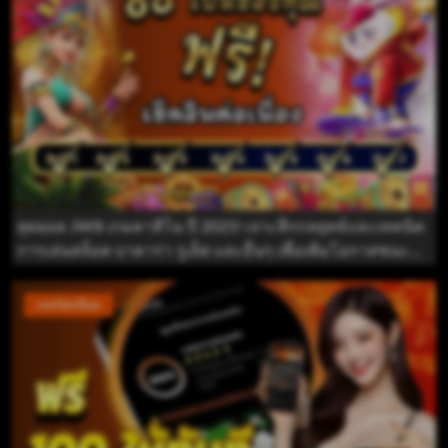
สุดยอด JW8 เกมคาสิโน ปี 2025! เจาะลึกกลยุทธ์และเทคนิค
การเล่นสล็อต บาคาร่า รูเล็ต และอื่นๆ เพื่อเพิ่มโอกาสชนะ
และทำกำไรสูงสุดในทุกการเดิมพัน
เทคนิคสล็อต