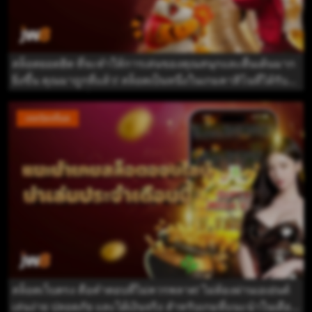
สล็อตยอดฮิต ที่จะทำให้การเล่นของคุณสนุกและตื่นเต้นมาก
ยิ่งขึ้น คุณมาถูกที่แล้ว! สล็อตเป็นหนึ่งในเกมคาสิโนที่ได้รับ
ความนิยมมากที่สุดในโลกออนไลน์
เทคนิคสล็อต
สล็อตเว็บตรง คือคำตอบที่ไม่ควรพลาด! ไม่ต้องผ่านเอเย่นต์
เล่นง่าย ปลอดภัย และได้เงินจริง สำหรับเกมที่แนะนำในเดือน