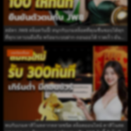
สมัคร JW8 สล็อตวันนี้! สนุกกับเกมสล็อตที่คุณชื่นชอบได้ทุก
ที่ทุกเวลาบนมือถือ พร้อมระบบฝาก-ถอนออโต้ รวดเร็ว มั่นใจ
ได้ในความปลอดภัยสูงสุด!
เทคนิคสล็อต
พบกับเกมคาสิโนหลากหลายชนิด สล็อตออนไลน์ คาสิโนสด