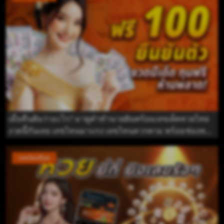
เมื่อคืนฝันว่าอะไร? มาดูคำทำนายฝันพร้อมเลขเด็ดหวยไทย
งวดนี้กันเลย เลขไหนมาแรง เลขไหนควรตาม พร้อมช่องทาง
แทงหวยง่ายๆ ผ่าน jw8thai7.com
เทคนิคสล็อต