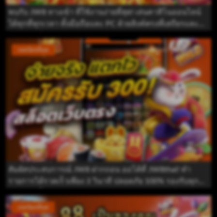
พบกับ JW8 ทางเข้า ที่ใช้งานง่ายที่สุด! เล่นคาสิโนออนไลน์
ได้ทุกที่ทุกเวลา ทั้งมือถือและ PC ด้วยลิงค์ตรงที่เสถียรและ
ปลอดภัยที่สุด.
เทคนิคสล็อต
สัมผัสประสบการณ์ JW8 ฝากถอน ออโต้ที่ JW8thai! ทำ
รายการได้รวดเร็วเพียง 3 วินาที ปลอดภัย 100% รองรับทุก
ธนาคารชั้นนำ ทำธุรกรรมได้เอง 24 ชม. ไร้กังวลเรื่องการ
เงิน
เทคนิคสล็อต