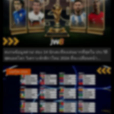
สแกนข้อมูลด่วน! ส่อง 14 นักเตะที่ลงเล่นมากที่สุดใน ประวัติ
ฟุตบอลโลก วิเคราะห์กติกาใหม่ 2026 ที่จะเปลี่ยนหน้า
ประวัติศาสตร์ และหา ทีเด็ดบอลโลก 2026 ไปกับ Jw8
บอลโลก 2026