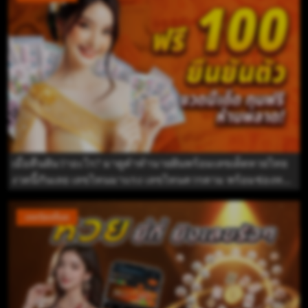
เมื่อคืนฝันว่าอะไร? มาดูคำทำนายฝันพร้อมเลขเด็ดหวยไทย
งวดนี้กันเลย เลขไหนมาแรง เลขไหนควรตาม พร้อมช่องทาง
แทงหวยง่ายๆ ผ่าน jw8thai7.com
เทคนิคสล็อต