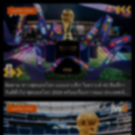
ฟุตบอลโลก2026รอบสุดท้ายได้อีกครั้ง
บอลโลก 2026
ติดตาม ข่าวฟุตบอลโลก แบบเจาะลึก! วิเคราะห์ 42 ทีมที่กา
รันตีตั๋วไป ฟุตบอลโลก 2026 พร้อมเรื่องราวของ ประเทศเจ้า
ภาพบอลโลก 2026 และทีมม้ามืดที่มาแรงที่สุด
บอลโลก 2026