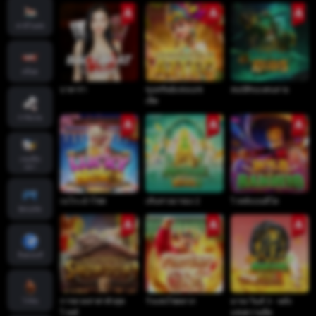
คาสิโนสด
สล็อต
บาคาร่า
ขุมทรัพย์แห่งแอซ
สมบัติของคนตาย
เท็ค
การ์ดเกม
เกมส์ยิง
ปลา
เนโกะนำโชค
เส้นทางมาจอง 2
ไวลด์แบนดิโต
อีสปอร์ต
ล็อตเตอรี่
การดวลล่าค่าหัวสุด
วัวแห่งโชคลาภ
มาจง วินส์ 3 - พลัง
ไก่ชน
ไวลด์
แห่งความมืด