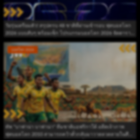
วัยรุ่นเตรียมตัว! สรุปครบ 48 ชาติที่ผ่านเข้ารอบ ฟุตบอลโลก
2026 แบบสับๆ พร้อมเช็ก โปรแกรมบอลโลก 2026 จัดตาราง
เชียร์ทีมโปรดซัมเมอร์นี้ ห้ามพลาด!
บอลโลก 2026
ทัพ "บาฟาน่า บาฟาน่า" ทีมชาติแอฟริกาใต้ อดีตเจ้าภาพ
ฟุตบอลโลก 2010 สามารถคว้าตั๋วกลับมาวาดลวดลายในศึก