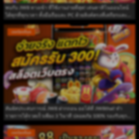
พบกับ JW8 ทางเข้า ที่ใช้งานง่ายที่สุด! เล่นคาสิโนออนไลน์
ได้ทุกที่ทุกเวลา ทั้งมือถือและ PC ด้วยลิงค์ตรงที่เสถียรและ
ปลอดภัยที่สุด.
เทคนิคสล็อต
สัมผัสประสบการณ์ JW8 ฝากถอน ออโต้ที่ JW8thai! ทำ
รายการได้รวดเร็วเพียง 3 วินาที ปลอดภัย 100% รองรับทุก
ธนาคารชั้นนำ ทำธุรกรรมได้เอง 24 ชม. ไร้กังวลเรื่องการ
เงิน
เทคนิคสล็อต