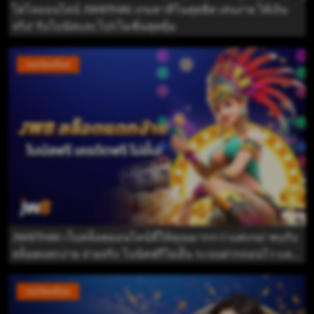
ไฮโลออนไลน์ JW8THAI เกมคาสิโนสุดฮิต เล่นง่าย ได้เงิน
จริง! รับโบนัสและโปรโมชั่นสุดคุ้ม
เทคนิคสล็อต
JW8THAI เว็บสล็อตออนไลน์ที่ให้คุณมากกว่าแค่เกม! พบกับ
สล็อตแตกง่าย จ่ายจริง โบนัสฟรีไม่อั้น ระบบฝากถอนไว และ
เคล็ดลับเล่นสล็อตให้ปัง!
เทคนิคสล็อต