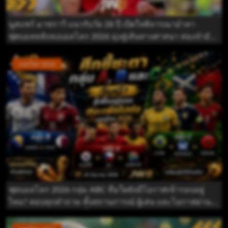
1000
1000
นูสแซร์ มาซราวี แนวรับวัย 28 ปี เปิดใจพิจารณาอำลา
ฟุตบอลหลังจบบอลโลก 2026 มุ่งสู่เส้นทางศาสนา ท่องจำอัล
กุรอาน ดูบอลโลกสด 2026 ตารางบอลโลก 2026 48 ทีมบอล
โลก 2026 มีใครบ้าง
บอลโลก 2026
การแก้แค้นของ
ไพ่นกกระจอกมังกร
สวีตโบนันซ่า
เกอิชา
ราชินีแห่งอินคา
วิถีแห่งกิเลน
อานูบิสพิโรธ
ฟุตบอลโลก 2026 กลุ่ม ABC ทีมใดยังมีโอกาศเข้ารอบอยู่
ไหม? ตอบทุกคำถาม ทั้งสถานการณ์ ผู้เล่น และโอกาสผ่าน
รอบ วิเคราะห์บอลวันนี้ บอลโลก 2026
มาจง วินส์ 2
สวีท โบนันซ่า 1000
ชนะรางวัล CaiShen