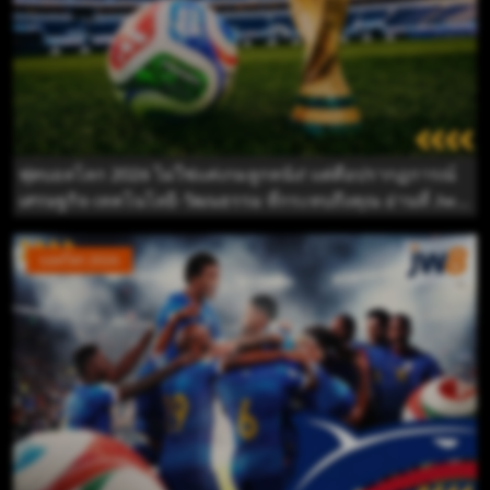
ฟุตบอลโลก 2026 ไม่ใช่แค่เกมลูกหนัง! แต่คือปรากฏการณ์
เศรษฐกิจ-เทคโนโลยี-วัฒนธรรม ที่กระทบถึงคุณ อ่านที่ Jw8
ได้เลย
บอลโลก 2026