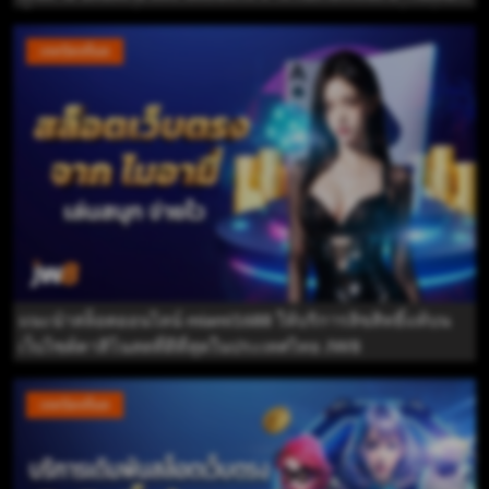
นี้ มีเกมใหม่ ๆ ที่มีกราฟิกสวยงาม และฟีเจอร์โบนัสที่น่าตื่น
เต้นรอคุณอยู่
เทคนิคสล็อต
แนะนำสล็อตออนไลน์ miami1688 ให้บริการลิขสิทธิ์แท้บน
เว็บไซต์คาสิโนสดที่ดีที่สุดในประเทศไทย JW8
เทคนิคสล็อต