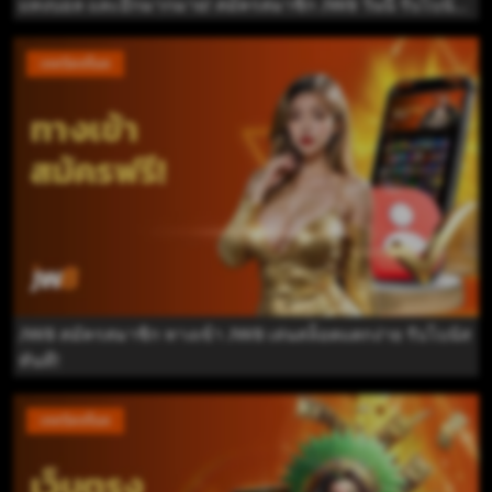
แทงบอล และอีกมากมาย! สมัครสมาชิก JW8 วันนี้ รับโบนัส
สุดคุ้มและโปรโมชั่นพิเศษมากมาย!
เทคนิคสล็อต
JW8 สมัครสมาชิก ทางเข้า JW8 เล่นสล็อตแตกง่าย รับโบนัส
ทันที!
เทคนิคสล็อต