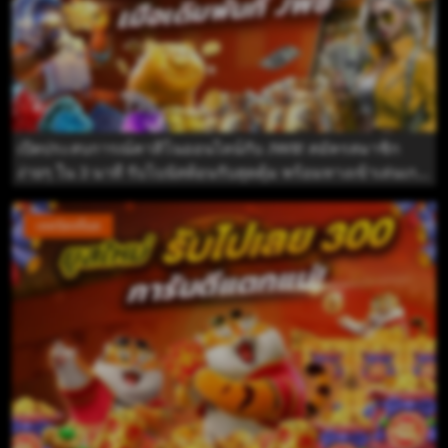
เปิดประสบการณ์คาสิโนออนไลน์กับ JW8! สมัครสมาชิก
ง่ายๆ ใน 3 นาที รับโบนัสต้อนรับสุดคุ้ม พร้อมทางเข้าเล่นเกม
หลากหลาย ปลอดภัย มั่นใจได้ 24 ชม.
เทคนิคสล็อต