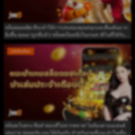
สล็อตยอดฮิต ที่จะทำให้การเล่นของคุณสนุกและตื่นเต้นมาก
ยิ่งขึ้น คุณมาถูกที่แล้ว! สล็อตเป็นหนึ่งในเกมคาสิโนที่ได้รับ
ความนิยมมากที่สุดในโลกออนไลน์
เทคนิคสล็อต
สล็อตเว็บตรง คือคำตอบที่ไม่ควรพลาด! ไม่ต้องผ่านเอเย่นต์
เล่นง่าย ปลอดภัย และได้เงินจริง สำหรับเกมที่แนะนำในเดือน