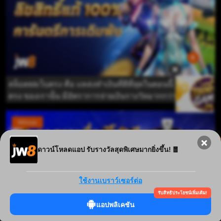
สล็อต66เว็บตรง คือ แหล่งทำเงินที่ดีที่สุดในตอนนี้ สล็อตเว็บ
ตรง ของเรานั้น มีอัตราการจ่ายเงินรางวัลมากกว่าเว็บอื่น ๆ
Winner
ดาวน์โหลดแอป รับรางวัลสุดพิเศษมากยิ่งขึ้น! 🧧
ติดต่อเรา
ใช้งานเบราว์เซอร์ต่อ
รับสิทธิประโยชน์เพิ่มเติม!
แอปพลิเคชัน
เมนู
บอกต่อ
ลงทะเบียน
รางวัล
บัญชี