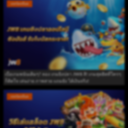
สมัครเลย!
เทคนิคสล็อต
เบื่อเกมพนันเดิมๆ? ลอง เกมยิงปลา JW8 สิ! เกมสุดฮิตที่ใครๆ
ก็ติดใจ เล่นง่าย ภาพสวย แถมยัง ได้เงินจริง!
เทคนิคสล็อต