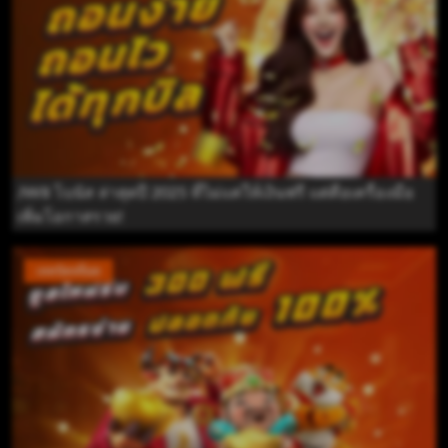
JW8 โบนัส ล่าสุดปี 2025 ที่ไม่แค่ให้เงินฟรี แต่คือเครื่องมือ
เพิ่มโอกาสรวย!
เทคนิคสล็อต