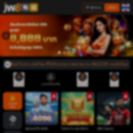
เข้าสู่ระบบ
สมัคร
จากหน่วยงาน PAGCOR เกมส์สล็อตที่มีค่า RTP สูงที่สุดในประเทศ พร้อมแจกขอ
บอกต่อ
แอปพลิเคชัน
เติมเงิน
ถอน
เกมยอด
นิยม
กีฬา
ฟุตบอลรัช 4096
ไพ่นกกระจอกมังกร
SBO Sports