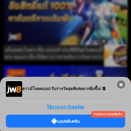
สล็อต66เว็บตรง คือ แหล่งทำเงินที่ดีที่สุดในตอนนี้ สล็อตเว็บ
ตรง ของเรานั้น มีอัตราการจ่ายเงินรางวัลมากกว่าเว็บอื่น ๆ
Winner
ดาวน์โหลดแอป รับรางวัลสุดพิเศษมากยิ่งขึ้น! 🧧
ติดต่อเรา
ใช้งานเบราว์เซอร์ต่อ
รับสิทธิประโยชน์เพิ่มเติม!
แอปพลิเคชัน
เมนู
บอกต่อ
ลงทะเบียน
รางวัล
บัญชี