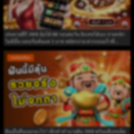
เล่นหวยยี่กี JW8 ลุ้นได้ 88 รอบต่อวัน ยิงเลขได้เอง จ่ายหนัก
ไม่มีอั้น แทงเริ่มต้นแค่ 1 บาท สมัครง่าย ฝากถอนเร็วที่
jw8thai
เทคนิคสล็อต
ฝันเมื่อคืนบอกอะไร? เช็กคำทำนายฝัน JW8 พร้อมตีเลขเด็ด