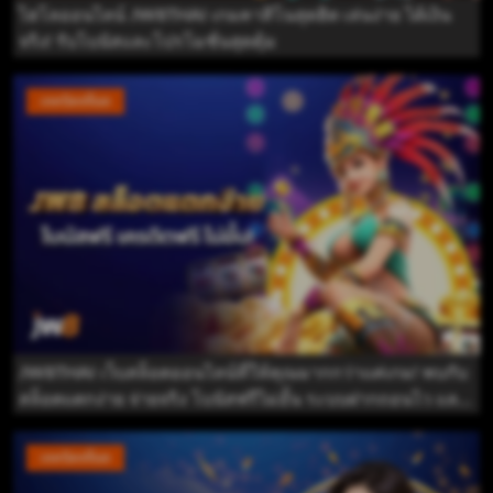
ไฮโลออนไลน์ JW8THAI เกมคาสิโนสุดฮิต เล่นง่าย ได้เงิน
จริง! รับโบนัสและโปรโมชั่นสุดคุ้ม
เทคนิคสล็อต
JW8THAI เว็บสล็อตออนไลน์ที่ให้คุณมากกว่าแค่เกม! พบกับ
สล็อตแตกง่าย จ่ายจริง โบนัสฟรีไม่อั้น ระบบฝากถอนไว และ
เคล็ดลับเล่นสล็อตให้ปัง!
เทคนิคสล็อต