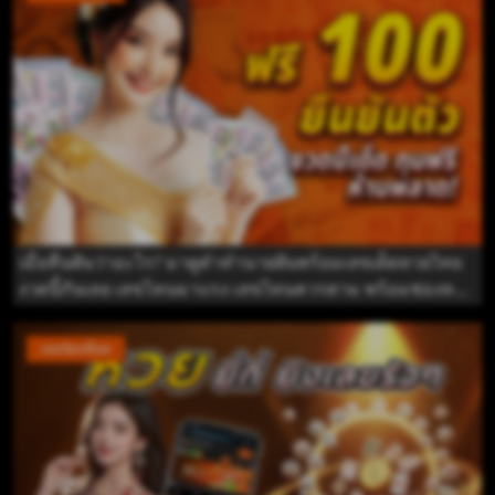
เมื่อคืนฝันว่าอะไร? มาดูคำทำนายฝันพร้อมเลขเด็ดหวยไทย
งวดนี้กันเลย เลขไหนมาแรง เลขไหนควรตาม พร้อมช่องทาง
แทงหวยง่ายๆ ผ่าน jw8thai7.com
เทคนิคสล็อต