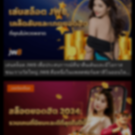
เล่นสล็อต JW8 เพื่อประสบการณ์ที่น่าตื่นเต้นและมีโอกาส
ชนะรางวัลใหญ่ JW8 คือหนึ่งในแพลตฟอร์มคาสิโนออนไลน์
ที่คุณไม่ควรพลาด!
เทคนิคสล็อต