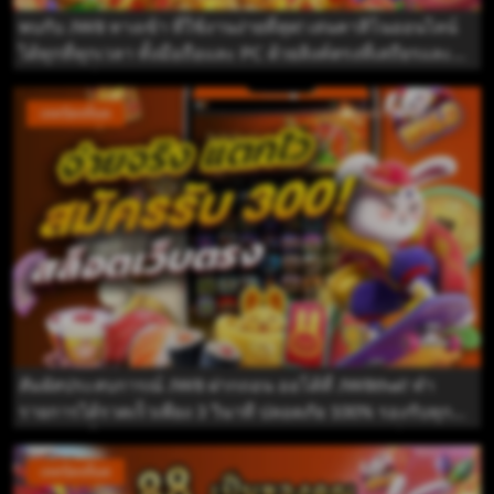
พบกับ JW8 ทางเข้า ที่ใช้งานง่ายที่สุด! เล่นคาสิโนออนไลน์
ได้ทุกที่ทุกเวลา ทั้งมือถือและ PC ด้วยลิงค์ตรงที่เสถียรและ
ปลอดภัยที่สุด.
เทคนิคสล็อต
สัมผัสประสบการณ์ JW8 ฝากถอน ออโต้ที่ JW8thai! ทำ
รายการได้รวดเร็วเพียง 3 วินาที ปลอดภัย 100% รองรับทุก
ธนาคารชั้นนำ ทำธุรกรรมได้เอง 24 ชม. ไร้กังวลเรื่องการ
เงิน
เทคนิคสล็อต