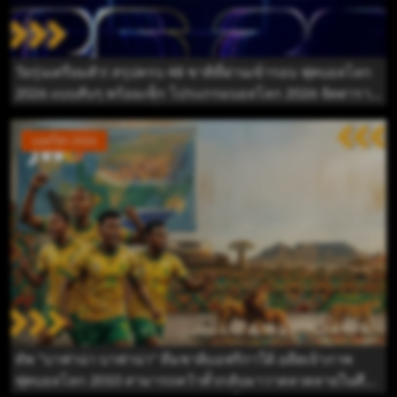
วัยรุ่นเตรียมตัว! สรุปครบ 48 ชาติที่ผ่านเข้ารอบ ฟุตบอลโลก
2026 แบบสับๆ พร้อมเช็ก โปรแกรมบอลโลก 2026 จัดตาราง
เชียร์ทีมโปรดซัมเมอร์นี้ ห้ามพลาด!
บอลโลก 2026
ทัพ "บาฟาน่า บาฟาน่า" ทีมชาติแอฟริกาใต้ อดีตเจ้าภาพ
ฟุตบอลโลก 2010 สามารถคว้าตั๋วกลับมาวาดลวดลายในศึก