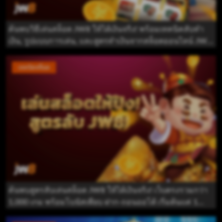
ค้นพบวิธีเล่นสล็อต JW8 ให้ได้เงินจริง! พร้อมเทคนิคลับทำ
เงิน, รูปแบบการเล่น, และสูตรทำเงินจากสล็อตออนไลน์ JW8
เว็บตรงน่าเชื่อถือ สมัครเลย!
เทคนิคสล็อต
ค้นพบสูตรลับเล่นสล็อต JW8 ให้ได้เงินจริง! เว็บตรงรวมกว่า
1,000 เกม พร้อมโบนัสเพียบ ฝาก-ถอนออโต้ เริ่มต้นแค่ 1
บาท! เรียนรู้เทคนิค พิชิตแจ็คพอต และรับสิทธิพิเศษมากมาย