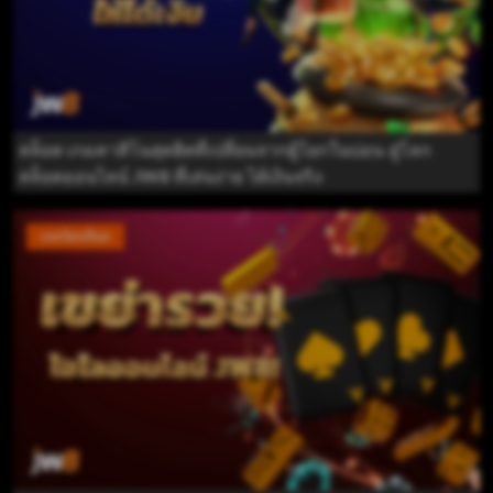
สล็อต เกมคาสิโนสุดฮิตที่เปลี่ยนจากตู้โยกในบ่อน สู่โลก
สล็อตออนไลน์ JW8 ที่เล่นง่าย ได้เงินจริง
เทคนิคสล็อต