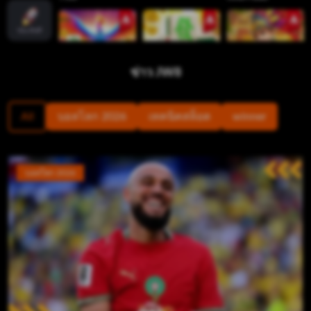
ชนะทันที
ข่าว JW8
ไพ่นกกระจอก
เส้นทางมาจอง
สมบัติแอซเท็ก
ฟีนิกซ์
All
บอลโลก 2026
เทคนิคสล็อต
winner
บอลโลก 2026
ไวลด์เวสต์โกลด์
Roma
ค่ำคืนค็อกเทล
โชคลาภแห่งคเณศ
เกท ออฟ โอลิมปัส
สตาร์ ไลท์ ปริ๊นเซส