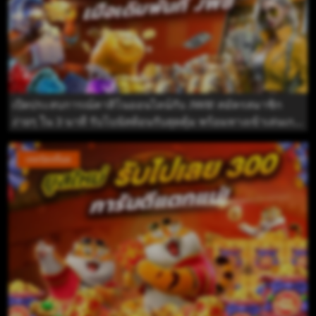
เปิดประสบการณ์คาสิโนออนไลน์กับ JW8! สมัครสมาชิก
ง่ายๆ ใน 3 นาที รับโบนัสต้อนรับสุดคุ้ม พร้อมทางเข้าเล่นเกม
หลากหลาย ปลอดภัย มั่นใจได้ 24 ชม.
เทคนิคสล็อต