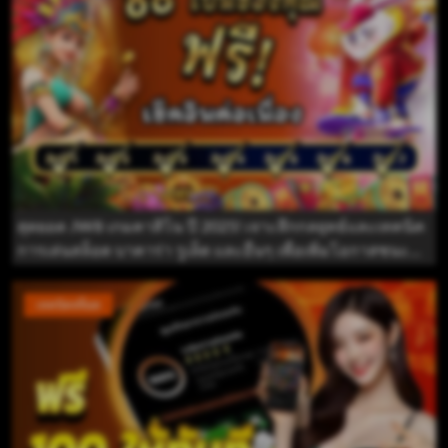
สุดยอด JW8 เกมคาสิโน ปี 2025! เจาะลึกกลยุทธ์และเทคนิค
การเล่นสล็อต บาคาร่า รูเล็ต และอื่นๆ เพื่อเพิ่มโอกาสชนะ
และทำกำไรสูงสุดในทุกการเดิมพัน
เทคนิคสล็อต