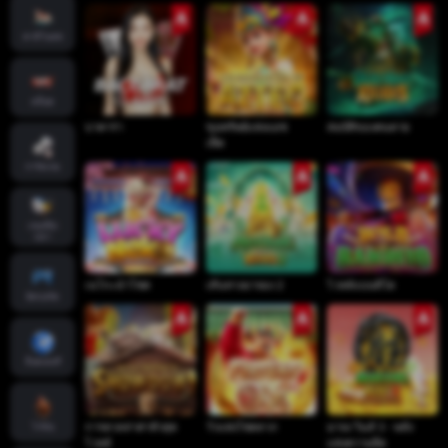
คาสิโนสด
สล็อต
บาคาร่า
ขุมทรัพย์แห่งแอซ
สมบัติของคนตาย
เท็ค
การ์ดเกม
เกมส์ยิง
ปลา
เนโกะนำโชค
เส้นทางมาจอง 2
ไวลด์แบนดิโต
อีสปอร์ต
ล็อตเตอรี่
การดวลล่าค่าหัวสุด
วัวแห่งโชคลาภ
มาจง วินส์ 3 - พลัง
ไก่ชน
ไวลด์
แห่งความมืด