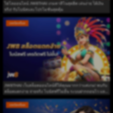
ไฮโลออนไลน์ JW8THAI เกมคาสิโนสุดฮิต เล่นง่าย ได้เงิน
จริง! รับโบนัสและโปรโมชั่นสุดคุ้ม
เทคนิคสล็อต
JW8THAI เว็บสล็อตออนไลน์ที่ให้คุณมากกว่าแค่เกม! พบกับ
สล็อตแตกง่าย จ่ายจริง โบนัสฟรีไม่อั้น ระบบฝากถอนไว และ
เคล็ดลับเล่นสล็อตให้ปัง!
เทคนิคสล็อต