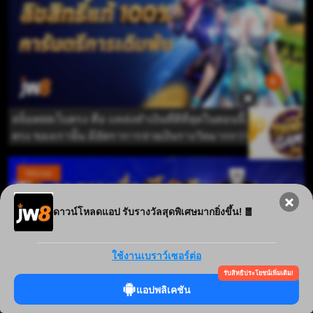
สล็อต66เว็บตรง คือ แหล่งทำเงินที่ดีที่สุดในตอนนี้ สล็อตเว็บ
ตรง ของเรานั้น มีอัตราการจ่ายเงินรางวัลมากกว่าเว็บอื่น ๆ
Winner
ดาวน์โหลดแอป รับรางวัลสุดพิเศษมากยิ่งขึ้น! 🧧
ติดต่อเรา
ใช้งานเบราว์เซอร์ต่อ
รับสิทธิประโยชน์เพิ่มเติม!
แอปพลิเคชัน
เมนู
บอกต่อ
ลงทะเบียน
รางวัล
บัญชี