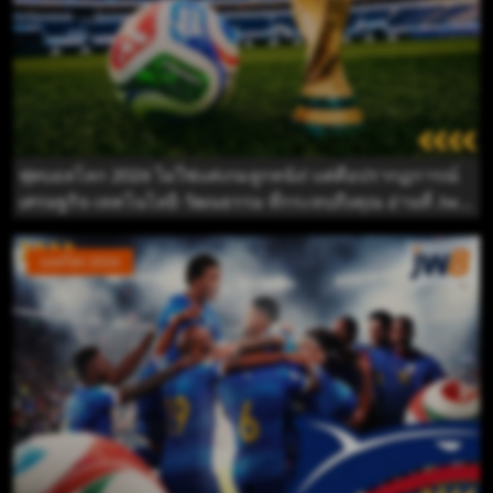
ฟุตบอลโลก 2026 ไม่ใช่แค่เกมลูกหนัง! แต่คือปรากฏการณ์
เศรษฐกิจ-เทคโนโลยี-วัฒนธรรม ที่กระทบถึงคุณ อ่านที่ Jw8
ได้เลย
บอลโลก 2026