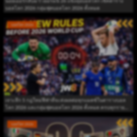
นอยเออร์กลับมา! เยอรมนี 26 แข้งลุยบอลโลก เช็คตาราง
บอลโลก 2026 กลุ่มฟุตบอลโลก 2026 ทั้งหมด
บอลโลก 2026
เจาะลึก 5 กฎใหม่ฟีฟ่าที่จะส่งผลต่อทุกแมตช์ในตารางบอล
โลก 2026 และกลุ่มฟุตบอลโลก 2026 ทั้งหมด ครบทุกราย
ละเอียดที่แฟนบอลต้องรู้
บอลโลก 2026