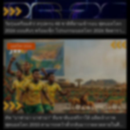
วัยรุ่นเตรียมตัว! สรุปครบ 48 ชาติที่ผ่านเข้ารอบ ฟุตบอลโลก
2026 แบบสับๆ พร้อมเช็ก โปรแกรมบอลโลก 2026 จัดตาราง
เชียร์ทีมโปรดซัมเมอร์นี้ ห้ามพลาด!
บอลโลก 2026
ทัพ "บาฟาน่า บาฟาน่า" ทีมชาติแอฟริกาใต้ อดีตเจ้าภาพ
ฟุตบอลโลก 2010 สามารถคว้าตั๋วกลับมาวาดลวดลายในศึก