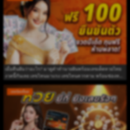
เมื่อคืนฝันว่าอะไร? มาดูคำทำนายฝันพร้อมเลขเด็ดหวยไทย
งวดนี้กันเลย เลขไหนมาแรง เลขไหนควรตาม พร้อมช่องทาง
แทงหวยง่ายๆ ผ่าน jw8thai7.com
เทคนิคสล็อต