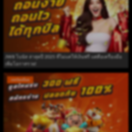
JW8 โบนัส ล่าสุดปี 2025 ที่ไม่แค่ให้เงินฟรี แต่คือเครื่องมือ
เพิ่มโอกาสรวย!
เทคนิคสล็อต