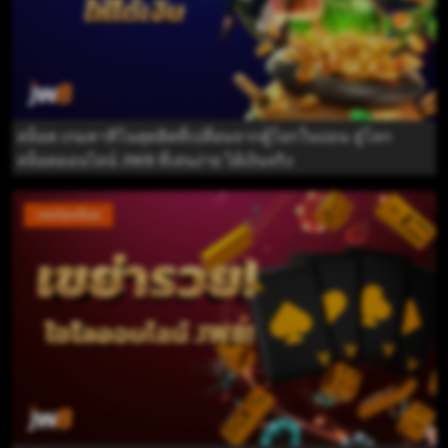
สล็อต เกมคาสิโนสุดฮิตที่เปลี่ยนจากตู้โยกในบ่อน สู่โลก
สล็อตออนไลน์ JW8 ที่เล่นง่าย ได้เงินจริง
เทคนิคสล็อต