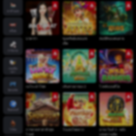
คาสิโนสด
สล็อต
บาคาร่า
ขุมทรัพย์แห่งแอซ
สมบัติของคนตาย
เท็ค
การ์ดเกม
เกมส์ยิง
ปลา
เนโกะนำโชค
เส้นทางมาจอง 2
ไวลด์แบนดิโต
อีสปอร์ต
ล็อตเตอรี่
การดวลล่าค่าหัวสุด
วัวแห่งโชคลาภ
มาจง วินส์ 3 - พลัง
ไก่ชน
ไวลด์
แห่งความมืด