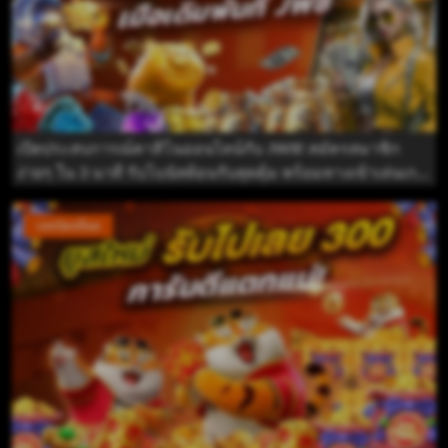
เปิดประสบการณ์คาสิโนออนไลน์กับ JW8! สมัครสมาชิก
ง่ายๆ ใน 3 นาที รับโบนัสต้อนรับสุดคุ้ม พร้อมทางเข้าเล่นเกม
หลากหลาย ปลอดภัย มั่นใจได้ 24 ชม.
เทคนิคสล็อต