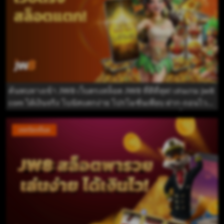
ค้นพบทางเข้า JW8 เว็บตรงสล็อต JW8 ที่ดีที่สุด! เล่นเกม jw8
com ได้เงินจริง โบนัสแตกง่าย โปรโมชั่นเพียบ ฝาก-ถอนไว
ปลอดภัย 100% พร้อมบริการ 24 ชม. สมัครเลยวันนี้!
เทคนิคสล็อต