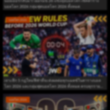
นอยเออร์กลับมา! เยอรมนี 26 แข้งลุยบอลโลก เช็คตาราง
บอลโลก 2026 กลุ่มฟุตบอลโลก 2026 ทั้งหมด
บอลโลก 2026
เจาะลึก 5 กฎใหม่ฟีฟ่าที่จะส่งผลต่อทุกแมตช์ในตารางบอล
โลก 2026 และกลุ่มฟุตบอลโลก 2026 ทั้งหมด ครบทุกราย
ละเอียดที่แฟนบอลต้องรู้
บอลโลก 2026