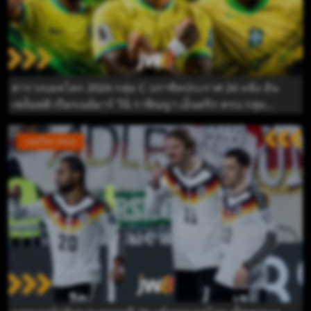
ตารางบอลโลก 2026 กลุ่ม C บราซิลประกาศ 26 แข้ง อัน
เชล็อตติ เรียกเนย์มาร์ วินิ ราฟินญา เอ็นดริก ครบ กลุ่ม
ฟุตบอลโลก 2026 ทั้งหมด ทีมเต็งบอลโลก 2026 ที่น่าจับตา
ที่สุด
บอลโลก 2026