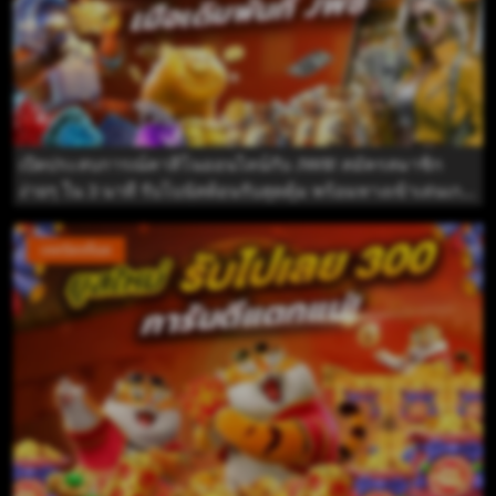
เปิดประสบการณ์คาสิโนออนไลน์กับ JW8! สมัครสมาชิก
ง่ายๆ ใน 3 นาที รับโบนัสต้อนรับสุดคุ้ม พร้อมทางเข้าเล่นเกม
หลากหลาย ปลอดภัย มั่นใจได้ 24 ชม.
เทคนิคสล็อต