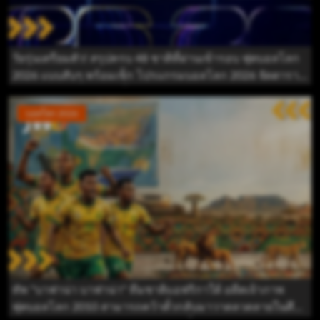
วัยรุ่นเตรียมตัว! สรุปครบ 48 ชาติที่ผ่านเข้ารอบ ฟุตบอลโลก
2026 แบบสับๆ พร้อมเช็ก โปรแกรมบอลโลก 2026 จัดตาราง
เชียร์ทีมโปรดซัมเมอร์นี้ ห้ามพลาด!
บอลโลก 2026
ทัพ "บาฟาน่า บาฟาน่า" ทีมชาติแอฟริกาใต้ อดีตเจ้าภาพ
ฟุตบอลโลก 2010 สามารถคว้าตั๋วกลับมาวาดลวดลายในศึก