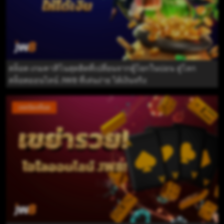
สล็อต เกมคาสิโนสุดฮิตที่เปลี่ยนจากตู้โยกในบ่อน สู่โลก
สล็อตออนไลน์ JW8 ที่เล่นง่าย ได้เงินจริง
เทคนิคสล็อต