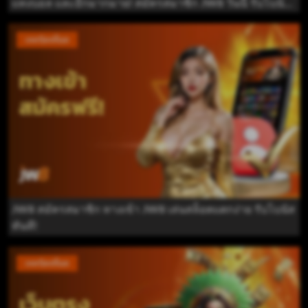
แทงบอล และอีกมากมาย! สมัครสมาชิก JW8 วันนี้ รับโบนัส
สุดคุ้มและโปรโมชั่นพิเศษมากมาย!
เทคนิคสล็อต
JW8 สมัครสมาชิก ทางเข้า JW8 เล่นสล็อตแตกง่าย รับโบนัส
ทันที!
เทคนิคสล็อต