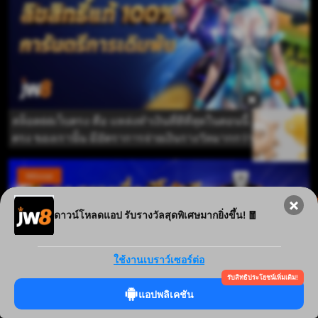
สล็อต66เว็บตรง คือ แหล่งทำเงินที่ดีที่สุดในตอนนี้ สล็อตเว็บ
ตรง ของเรานั้น มีอัตราการจ่ายเงินรางวัลมากกว่าเว็บอื่น ๆ
Winner
ดาวน์โหลดแอป รับรางวัลสุดพิเศษมากยิ่งขึ้น! 🧧
ติดต่อเรา
ใช้งานเบราว์เซอร์ต่อ
รับสิทธิประโยชน์เพิ่มเติม!
แอปพลิเคชัน
เมนู
บอกต่อ
ลงทะเบียน
รางวัล
บัญชี