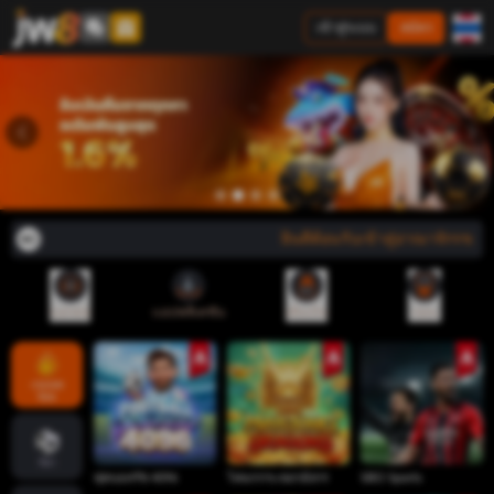
เข้าสู่ระบบ
สมัคร
ยินดีต้อนรับเข้าสู่อาณาจักรของ JW8 แพลตฟอร์มที่ใหญ่ที่สุดในประเทศไทย ท
บอกต่อ
แอปพลิเคชัน
เติมเงิน
ถอน
เกมยอด
นิยม
กีฬา
ฟุตบอลรัช 4096
ไพ่นกกระจอกมังกร
SBO Sports