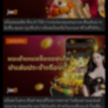
สล็อตยอดฮิต ที่จะทำให้การเล่นของคุณสนุกและตื่นเต้นมาก
ยิ่งขึ้น คุณมาถูกที่แล้ว! สล็อตเป็นหนึ่งในเกมคาสิโนที่ได้รับ
ความนิยมมากที่สุดในโลกออนไลน์
เทคนิคสล็อต
สล็อตเว็บตรง คือคำตอบที่ไม่ควรพลาด! ไม่ต้องผ่านเอเย่นต์
เล่นง่าย ปลอดภัย และได้เงินจริง สำหรับเกมที่แนะนำในเดือน