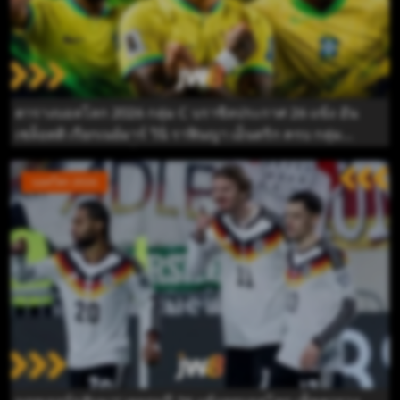
ตารางบอลโลก 2026 กลุ่ม C บราซิลประกาศ 26 แข้ง อัน
เชล็อตติ เรียกเนย์มาร์ วินิ ราฟินญา เอ็นดริก ครบ กลุ่ม
ฟุตบอลโลก 2026 ทั้งหมด ทีมเต็งบอลโลก 2026 ที่น่าจับตา
ที่สุด
บอลโลก 2026