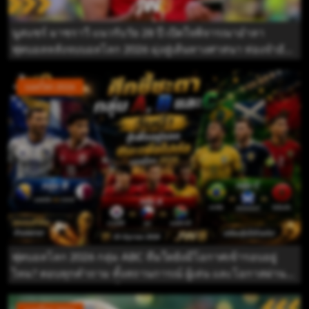
1000
1000
นูสแซร์ มาซราวี แนวรับวัย 28 ปี เปิดใจพิจารณาอำลา
ฟุตบอลหลังจบบอลโลก 2026 มุ่งสู่เส้นทางศาสนา ท่องจำอัล
กุรอาน ดูบอลโลกสด 2026 ตารางบอลโลก 2026 48 ทีมบอล
โลก 2026 มีใครบ้าง
บอลโลก 2026
การแก้แค้นของ
ไพ่นกกระจอกมังกร
สวีตโบนันซ่า
เกอิชา
ราชินีแห่งอินคา
วิถีแห่งกิเลน
อานูบิสพิโรธ
ฟุตบอลโลก 2026 กลุ่ม ABC ทีมใดยังมีโอกาศเข้ารอบอยู่
ไหม? ตอบทุกคำถาม ทั้งสถานการณ์ ผู้เล่น และโอกาสผ่าน
รอบ วิเคราะห์บอลวันนี้ บอลโลก 2026
มาจง วินส์ 2
สวีท โบนันซ่า 1000
ชนะรางวัล CaiShen