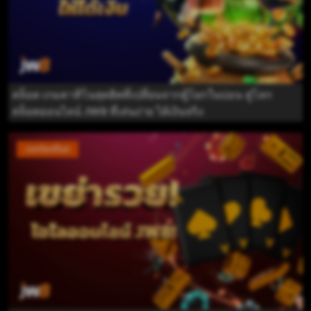
สล็อต เกมคาสิโนสุดฮิตที่เปลี่ยนจากตู้โยกในบ่อน สู่โลก
สล็อตออนไลน์ JW8 ที่เล่นง่าย ได้เงินจริง
เทคนิคสล็อต