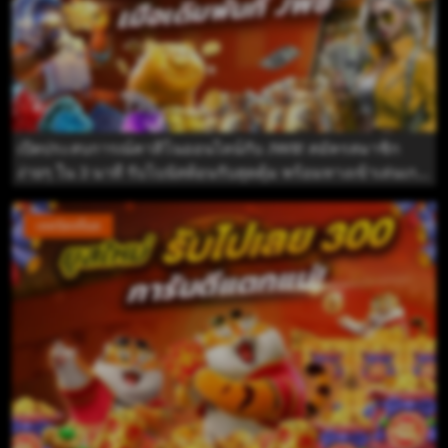
เปิดประสบการณ์คาสิโนออนไลน์กับ JW8! สมัครสมาชิก
ง่ายๆ ใน 3 นาที รับโบนัสต้อนรับสุดคุ้ม พร้อมทางเข้าเล่นเกม
หลากหลาย ปลอดภัย มั่นใจได้ 24 ชม.
เทคนิคสล็อต