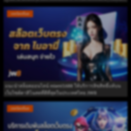
นี้ มีเกมใหม่ ๆ ที่มีกราฟิกสวยงาม และฟีเจอร์โบนัสที่น่าตื่น
เต้นรอคุณอยู่
เทคนิคสล็อต
แนะนำสล็อตออนไลน์ miami1688 ให้บริการลิขสิทธิ์แท้บน
เว็บไซต์คาสิโนสดที่ดีที่สุดในประเทศไทย JW8
เทคนิคสล็อต