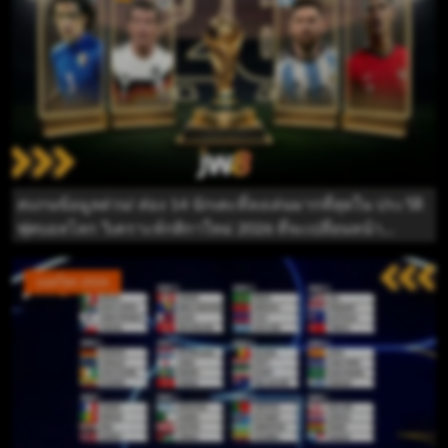
สแกนข้อมูลด่วน! ส่อง 14 นักเตะที่ลงเล่นมากที่สุดใน ประวัติ
ฟุตบอลโลก วิเคราะห์กติกาใหม่ 2026 ที่จะเปลี่ยนหน้า
ประวัติศาสตร์ และหา ทีเด็ดบอลโลก 2026 ไปกับ Jw8
บอลโลก 2026