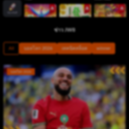
ชนะทันที
ข่าว JW8
ไพ่นกกระจอก
เส้นทางมาจอง
สมบัติแอซเท็ก
ฟีนิกซ์
All
บอลโลก 2026
เทคนิคสล็อต
winner
บอลโลก 2026
ไวลด์เวสต์โกลด์
Roma
ค่ำคืนค็อกเทล
โชคลาภแห่งคเณศ
เกท ออฟ โอลิมปัส
สตาร์ ไลท์ ปริ๊นเซส