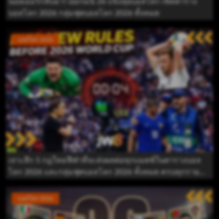
นอยเออร์กลับมา! เยอรมนี 26 แข้งลุยบอลโลก เช็คตาราง
บอลโลก 2026 กลุ่มฟุตบอลโลก 2026 ทั้งหมด
บอลโลก 2026
เจาะลึก 5 กฎใหม่ฟีฟ่าที่จะส่งผลต่อทุกแมตช์ในตารางบอล
โลก 2026 และกลุ่มฟุตบอลโลก 2026 ทั้งหมด ครบทุกราย
ละเอียดที่แฟนบอลต้องรู้
บอลโลก 2026