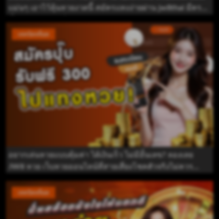
แม่นๆ เอาไว้ลุ้นหวยงวดนี้ สมัครแทงง่ายผ่าน jw8thai มีครบ
ทั้งหวยไทย หวยยี่กี ฮานอย ลาว!
เทคนิคสล็อต
อยากเล่นหวยแบบคุ้มค่า ได้เงินเร็ว ไม่มีอั้นเลข? ลองเลย
JW8 หวย เว็บหวยออนไลน์ที่สายเสี่ยงโชคตัวจริงไม่ควร
พลาด สมัครฟรี มีโปรแจกเพียบ!
เทคนิคสล็อต