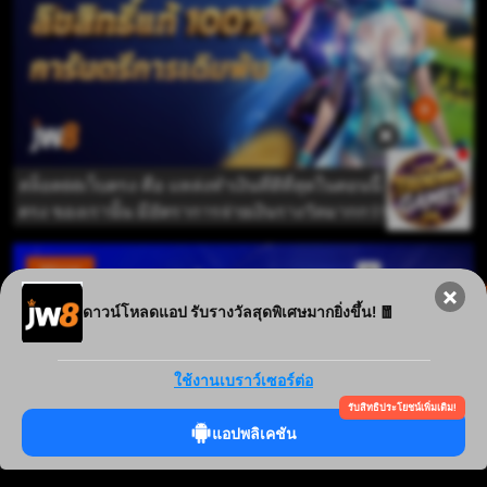
สล็อต66เว็บตรง คือ แหล่งทำเงินที่ดีที่สุดในตอนนี้ สล็อตเว็บ
ตรง ของเรานั้น มีอัตราการจ่ายเงินรางวัลมากกว่าเว็บอื่น ๆ
Winner
ดาวน์โหลดแอป รับรางวัลสุดพิเศษมากยิ่งขึ้น! 🧧
ติดต่อเรา
ใช้งานเบราว์เซอร์ต่อ
รับสิทธิประโยชน์เพิ่มเติม!
แอปพลิเคชัน
เมนู
บอกต่อ
ลงทะเบียน
รางวัล
บัญชี