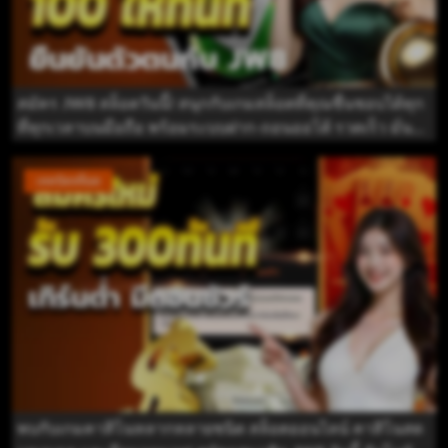
สมัคร JW8 สล็อตวันนี้! สนุกกับเกมสล็อตที่คุณชื่นชอบได้ทุก
ที่ทุกเวลาบนมือถือ พร้อมระบบฝาก-ถอนออโต้ รวดเร็ว มั่นใจ
ได้ในความปลอดภัยสูงสุด!
เทคนิคสล็อต
พบกับเกมคาสิโนหลากหลายชนิด สล็อตออนไลน์ คาสิโนสด