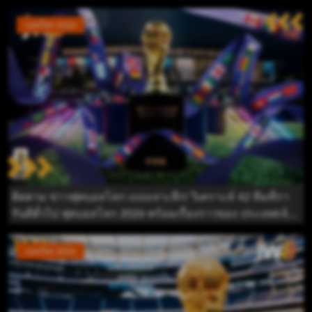
ฟุตบอลโลก2026รอบสุดท้ายได้อีกครั้ง
บอลโลก 2026
ติดตาม ข่าวฟุตบอลโลก แบบเจาะลึก! วิเคราะห์ 42 ทีมที่กา
รันตีตั๋วไป ฟุตบอลโลก 2026 พร้อมเรื่องราวของ ประเทศเจ้า
ภาพบอลโลก 2026 และทีมม้ามืดที่มาแรงที่สุด
บอลโลก 2026