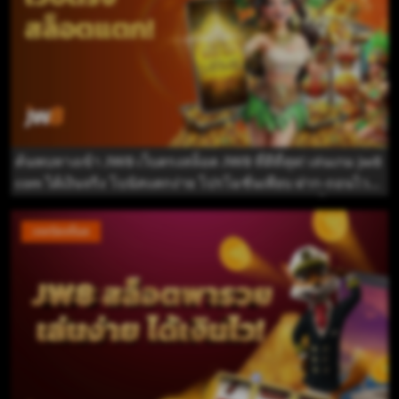
ค้นพบทางเข้า JW8 เว็บตรงสล็อต JW8 ที่ดีที่สุด! เล่นเกม jw8
com ได้เงินจริง โบนัสแตกง่าย โปรโมชั่นเพียบ ฝาก-ถอนไว
ปลอดภัย 100% พร้อมบริการ 24 ชม. สมัครเลยวันนี้!
เทคนิคสล็อต