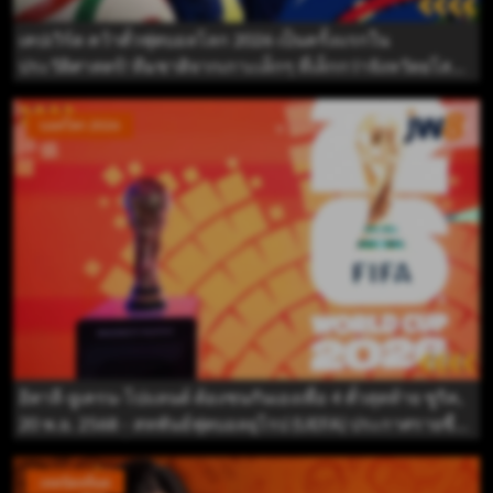
เคปเวิร์ด คว้าตั๋วฟุตบอลโลก 2026 เป็นครั้งแรกใน
ประวัติศาสตร์! ทีมชาติจากเกาะเล็กๆ ที่เล็กกว่าจังหวัดยโสธร
แต่ยิ่งใหญ่พอจะล้มยักษ์แอฟริกา วิเคราะห์รอบแบ่งกลุ่ม บอล
โลก 2026 ได้ที่ Jw8
บอลโลก 2026
อิตาลี-ยูเครน-โปแลนด์ ต้องชนกันเองเพื่อ 4 ตั๋วสุดท้าย ซูริค,
20 พ.ย. 2568 - สหพันธ์ฟุตบอลยุโรป (UEFA) ประกาศรายชื่อ
16 ทีมที่มีสิทธิ์เข้าร่วมการแข่งขันรอบเพลย์ออฟเพื่อคัดเลือก
ทีม
เทคนิคสล็อต