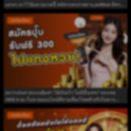
แม่นๆ เอาไว้ลุ้นหวยงวดนี้ สมัครแทงง่ายผ่าน jw8thai มีครบ
ทั้งหวยไทย หวยยี่กี ฮานอย ลาว!
เทคนิคสล็อต
อยากเล่นหวยแบบคุ้มค่า ได้เงินเร็ว ไม่มีอั้นเลข? ลองเลย
JW8 หวย เว็บหวยออนไลน์ที่สายเสี่ยงโชคตัวจริงไม่ควร
พลาด สมัครฟรี มีโปรแจกเพียบ!
เทคนิคสล็อต