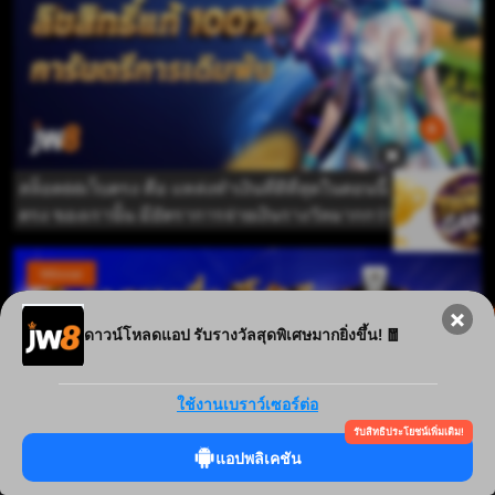
สล็อต66เว็บตรง คือ แหล่งทำเงินที่ดีที่สุดในตอนนี้ สล็อตเว็บ
ตรง ของเรานั้น มีอัตราการจ่ายเงินรางวัลมากกว่าเว็บอื่น ๆ
Winner
ดาวน์โหลดแอป รับรางวัลสุดพิเศษมากยิ่งขึ้น! 🧧
ติดต่อเรา
ใช้งานเบราว์เซอร์ต่อ
รับสิทธิประโยชน์เพิ่มเติม!
แอปพลิเคชัน
เมนู
บอกต่อ
ลงทะเบียน
รางวัล
บัญชี