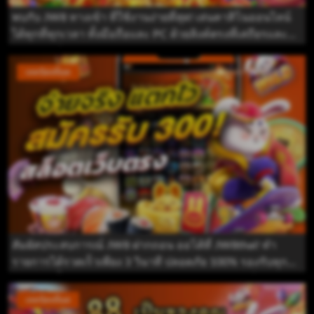
พบกับ JW8 ทางเข้า ที่ใช้งานง่ายที่สุด! เล่นคาสิโนออนไลน์
ได้ทุกที่ทุกเวลา ทั้งมือถือและ PC ด้วยลิงค์ตรงที่เสถียรและ
ปลอดภัยที่สุด.
เทคนิคสล็อต
สัมผัสประสบการณ์ JW8 ฝากถอน ออโต้ที่ JW8thai! ทำ
รายการได้รวดเร็วเพียง 3 วินาที ปลอดภัย 100% รองรับทุก
ธนาคารชั้นนำ ทำธุรกรรมได้เอง 24 ชม. ไร้กังวลเรื่องการ
เงิน
เทคนิคสล็อต