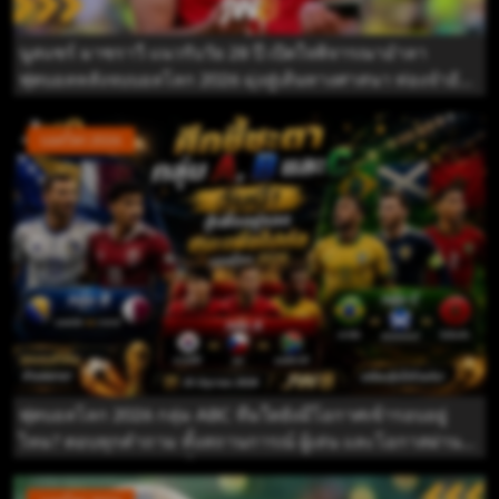
1000
1000
นูสแซร์ มาซราวี แนวรับวัย 28 ปี เปิดใจพิจารณาอำลา
ฟุตบอลหลังจบบอลโลก 2026 มุ่งสู่เส้นทางศาสนา ท่องจำอัล
กุรอาน ดูบอลโลกสด 2026 ตารางบอลโลก 2026 48 ทีมบอล
โลก 2026 มีใครบ้าง
บอลโลก 2026
การแก้แค้นของ
ไพ่นกกระจอกมังกร
สวีตโบนันซ่า
เกอิชา
ราชินีแห่งอินคา
วิถีแห่งกิเลน
อานูบิสพิโรธ
ฟุตบอลโลก 2026 กลุ่ม ABC ทีมใดยังมีโอกาศเข้ารอบอยู่
ไหม? ตอบทุกคำถาม ทั้งสถานการณ์ ผู้เล่น และโอกาสผ่าน
รอบ วิเคราะห์บอลวันนี้ บอลโลก 2026
มาจง วินส์ 2
สวีท โบนันซ่า 1000
ชนะรางวัล CaiShen