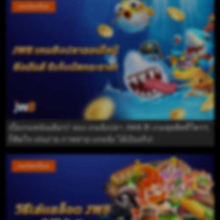
สมัครเลย!
เทคนิคสล็อต
เบื่อเกมพนันเดิมๆ? ลอง เกมยิงปลา JW8 สิ! เกมสุดฮิตที่ใครๆ
ก็ติดใจ เล่นง่าย ภาพสวย แถมยัง ได้เงินจริง!
เทคนิคสล็อต