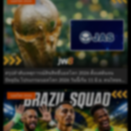
บอลโลก 2026
สรุปลำดับเหตุการณ์ลิขสิทธิ์บอลโลก 2026 ตั้งแต่ต้นจน
ปัจจุบัน โปรแกรมบอลโลก 2026 วันนี้เริ่ม 11 มิ.ย. คนไทยจะ
ดูบอลโลกสด 2026 ได้หรือเปล่า ติดตามผลบอลโลก 2026
ได้ที่ Jw8
บอลโลก 2026