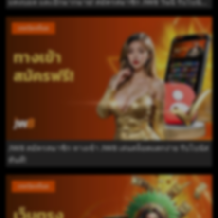
แทงบอล และอีกมากมาย! สมัครสมาชิก JW8 วันนี้ รับโบนัส
สุดคุ้มและโปรโมชั่นพิเศษมากมาย!
เทคนิคสล็อต
JW8 สมัครสมาชิก ทางเข้า JW8 เล่นสล็อตแตกง่าย รับโบนัส
ทันที!
เทคนิคสล็อต