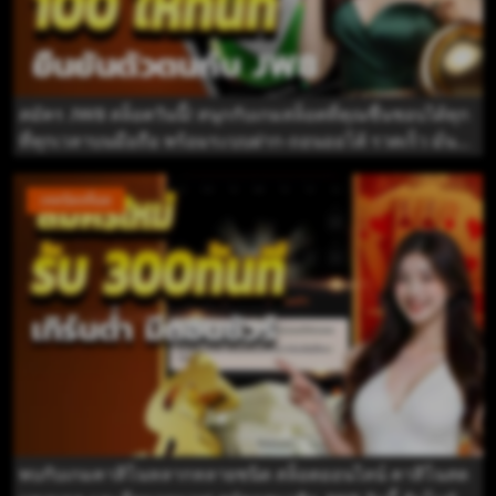
สมัคร JW8 สล็อตวันนี้! สนุกกับเกมสล็อตที่คุณชื่นชอบได้ทุก
ที่ทุกเวลาบนมือถือ พร้อมระบบฝาก-ถอนออโต้ รวดเร็ว มั่นใจ
ได้ในความปลอดภัยสูงสุด!
เทคนิคสล็อต
พบกับเกมคาสิโนหลากหลายชนิด สล็อตออนไลน์ คาสิโนสด