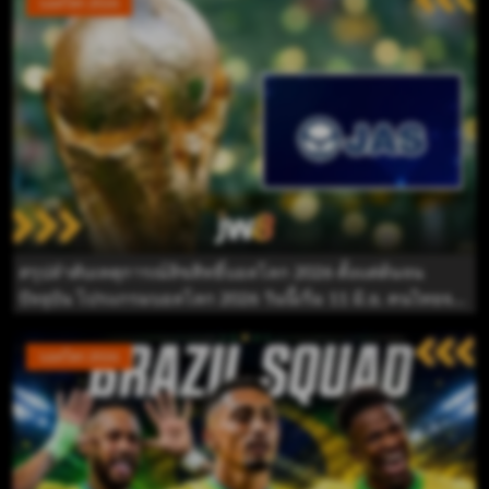
บอลโลก 2026
สรุปลำดับเหตุการณ์ลิขสิทธิ์บอลโลก 2026 ตั้งแต่ต้นจน
ปัจจุบัน โปรแกรมบอลโลก 2026 วันนี้เริ่ม 11 มิ.ย. คนไทยจะ
ดูบอลโลกสด 2026 ได้หรือเปล่า ติดตามผลบอลโลก 2026
ได้ที่ Jw8
บอลโลก 2026