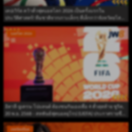
เคปเวิร์ด คว้าตั๋วฟุตบอลโลก 2026 เป็นครั้งแรกใน
ประวัติศาสตร์! ทีมชาติจากเกาะเล็กๆ ที่เล็กกว่าจังหวัดยโสธร
แต่ยิ่งใหญ่พอจะล้มยักษ์แอฟริกา วิเคราะห์รอบแบ่งกลุ่ม บอล
โลก 2026 ได้ที่ Jw8
บอลโลก 2026
อิตาลี-ยูเครน-โปแลนด์ ต้องชนกันเองเพื่อ 4 ตั๋วสุดท้าย ซูริค,
20 พ.ย. 2568 - สหพันธ์ฟุตบอลยุโรป (UEFA) ประกาศรายชื่อ
16 ทีมที่มีสิทธิ์เข้าร่วมการแข่งขันรอบเพลย์ออฟเพื่อคัดเลือก
ทีม
เทคนิคสล็อต