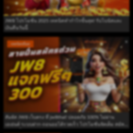
JW8 โปรโมชั่น 2025 เทคนิคทำกำไรขั้นสุด! รับโบนัสและ
เงินคืนวันนี้
เทคนิคสล็อต
สัมผัส JW8 เว็บตรง ที่ jw8thai! ปลอดภัย 100% ไม่ผ่าน
เอเย่นต์ ระบบฝาก-ถอนออโต้รวดเร็ว โปรโมชั่นจัดเต็ม สมัคร
เลยวันนี้!