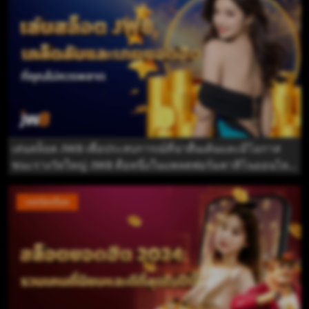
เล่นสล็อต JW8 เพื่อประสบการณ์ที่น่าตื่นเต้นและมีโอกาส
ชนะรางวัลใหญ่ JW8 คือหนึ่งในแพลตฟอร์มคาสิโนออนไลน์
ที่คุณไม่ควรพลาด!
เทคนิคสล็อต