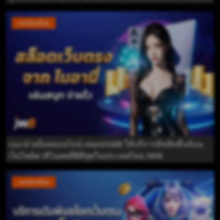
นี้ มีเกมใหม่ ๆ ที่มีกราฟิกสวยงาม และฟีเจอร์โบนัสที่น่าตื่น
เต้นรอคุณอยู่
เทคนิคสล็อต
แนะนำสล็อตออนไลน์ miami1688 ให้บริการลิขสิทธิ์แท้บน
เว็บไซต์คาสิโนสดที่ดีที่สุดในประเทศไทย JW8
เทคนิคสล็อต