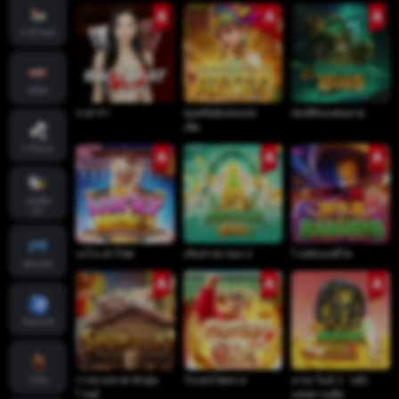
คาสิโนสด
สล็อต
บาคาร่า
ขุมทรัพย์แห่งแอซ
สมบัติของคนตาย
เท็ค
การ์ดเกม
เกมส์ยิง
ปลา
เนโกะนำโชค
เส้นทางมาจอง 2
ไวลด์แบนดิโต
อีสปอร์ต
ล็อตเตอรี่
การดวลล่าค่าหัวสุด
วัวแห่งโชคลาภ
มาจง วินส์ 3 - พลัง
ไก่ชน
ไวลด์
แห่งความมืด