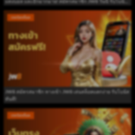
แทงบอล และอีกมากมาย! สมัครสมาชิก JW8 วันนี้ รับโบนัส
สุดคุ้มและโปรโมชั่นพิเศษมากมาย!
เทคนิคสล็อต
JW8 สมัครสมาชิก ทางเข้า JW8 เล่นสล็อตแตกง่าย รับโบนัส
ทันที!
เทคนิคสล็อต