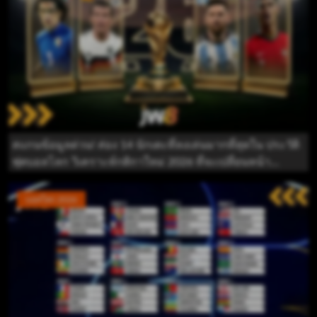
สแกนข้อมูลด่วน! ส่อง 14 นักเตะที่ลงเล่นมากที่สุดใน ประวัติ
ฟุตบอลโลก วิเคราะห์กติกาใหม่ 2026 ที่จะเปลี่ยนหน้า
ประวัติศาสตร์ และหา ทีเด็ดบอลโลก 2026 ไปกับ Jw8
บอลโลก 2026