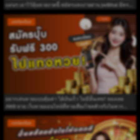
แม่นๆ เอาไว้ลุ้นหวยงวดนี้ สมัครแทงง่ายผ่าน jw8thai มีครบ
ทั้งหวยไทย หวยยี่กี ฮานอย ลาว!
เทคนิคสล็อต
อยากเล่นหวยแบบคุ้มค่า ได้เงินเร็ว ไม่มีอั้นเลข? ลองเลย
JW8 หวย เว็บหวยออนไลน์ที่สายเสี่ยงโชคตัวจริงไม่ควร
พลาด สมัครฟรี มีโปรแจกเพียบ!
เทคนิคสล็อต