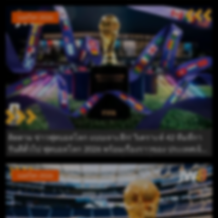
ฟุตบอลโลก2026รอบสุดท้ายได้อีกครั้ง
บอลโลก 2026
ติดตาม ข่าวฟุตบอลโลก แบบเจาะลึก! วิเคราะห์ 42 ทีมที่กา
รันตีตั๋วไป ฟุตบอลโลก 2026 พร้อมเรื่องราวของ ประเทศเจ้า
ภาพบอลโลก 2026 และทีมม้ามืดที่มาแรงที่สุด
บอลโลก 2026