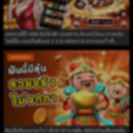
เล่นหวยยี่กี JW8 ลุ้นได้ 88 รอบต่อวัน ยิงเลขได้เอง จ่ายหนัก
ไม่มีอั้น แทงเริ่มต้นแค่ 1 บาท สมัครง่าย ฝากถอนเร็วที่
jw8thai
เทคนิคสล็อต
ฝันเมื่อคืนบอกอะไร? เช็กคำทำนายฝัน JW8 พร้อมตีเลขเด็ด