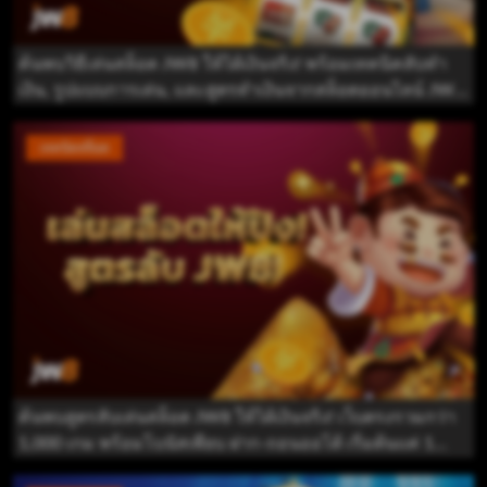
ค้นพบวิธีเล่นสล็อต JW8 ให้ได้เงินจริง! พร้อมเทคนิคลับทำ
เงิน, รูปแบบการเล่น, และสูตรทำเงินจากสล็อตออนไลน์ JW8
เว็บตรงน่าเชื่อถือ สมัครเลย!
เทคนิคสล็อต
ค้นพบสูตรลับเล่นสล็อต JW8 ให้ได้เงินจริง! เว็บตรงรวมกว่า
1,000 เกม พร้อมโบนัสเพียบ ฝาก-ถอนออโต้ เริ่มต้นแค่ 1
บาท! เรียนรู้เทคนิค พิชิตแจ็คพอต และรับสิทธิพิเศษมากมาย