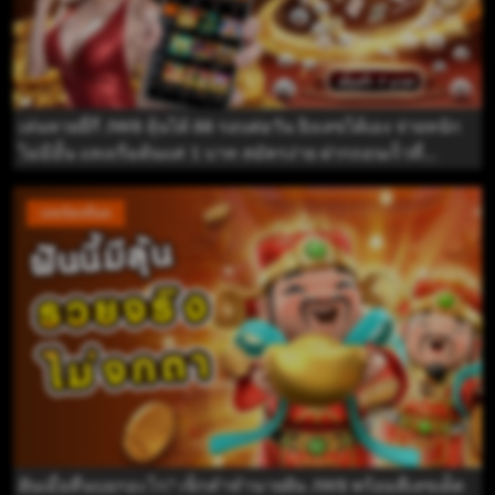
เล่นหวยยี่กี JW8 ลุ้นได้ 88 รอบต่อวัน ยิงเลขได้เอง จ่ายหนัก
ไม่มีอั้น แทงเริ่มต้นแค่ 1 บาท สมัครง่าย ฝากถอนเร็วที่
jw8thai
เทคนิคสล็อต
ฝันเมื่อคืนบอกอะไร? เช็กคำทำนายฝัน JW8 พร้อมตีเลขเด็ด