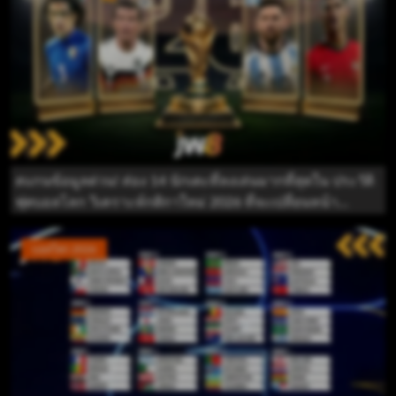
สแกนข้อมูลด่วน! ส่อง 14 นักเตะที่ลงเล่นมากที่สุดใน ประวัติ
ฟุตบอลโลก วิเคราะห์กติกาใหม่ 2026 ที่จะเปลี่ยนหน้า
ประวัติศาสตร์ และหา ทีเด็ดบอลโลก 2026 ไปกับ Jw8
บอลโลก 2026