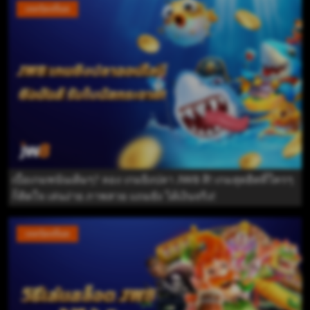
สมัครเลย!
เทคนิคสล็อต
เบื่อเกมพนันเดิมๆ? ลอง เกมยิงปลา JW8 สิ! เกมสุดฮิตที่ใครๆ
ก็ติดใจ เล่นง่าย ภาพสวย แถมยัง ได้เงินจริง!
เทคนิคสล็อต