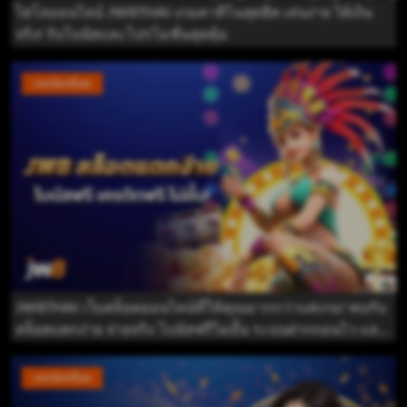
ไฮโลออนไลน์ JW8THAI เกมคาสิโนสุดฮิต เล่นง่าย ได้เงิน
จริง! รับโบนัสและโปรโมชั่นสุดคุ้ม
เทคนิคสล็อต
JW8THAI เว็บสล็อตออนไลน์ที่ให้คุณมากกว่าแค่เกม! พบกับ
สล็อตแตกง่าย จ่ายจริง โบนัสฟรีไม่อั้น ระบบฝากถอนไว และ
เคล็ดลับเล่นสล็อตให้ปัง!
เทคนิคสล็อต