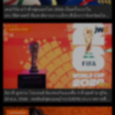
เคปเวิร์ด คว้าตั๋วฟุตบอลโลก 2026 เป็นครั้งแรกใน
ประวัติศาสตร์! ทีมชาติจากเกาะเล็กๆ ที่เล็กกว่าจังหวัดยโสธร
แต่ยิ่งใหญ่พอจะล้มยักษ์แอฟริกา วิเคราะห์รอบแบ่งกลุ่ม บอล
โลก 2026 ได้ที่ Jw8
บอลโลก 2026
อิตาลี-ยูเครน-โปแลนด์ ต้องชนกันเองเพื่อ 4 ตั๋วสุดท้าย ซูริค,
20 พ.ย. 2568 - สหพันธ์ฟุตบอลยุโรป (UEFA) ประกาศรายชื่อ
16 ทีมที่มีสิทธิ์เข้าร่วมการแข่งขันรอบเพลย์ออฟเพื่อคัดเลือก
ทีม
เทคนิคสล็อต