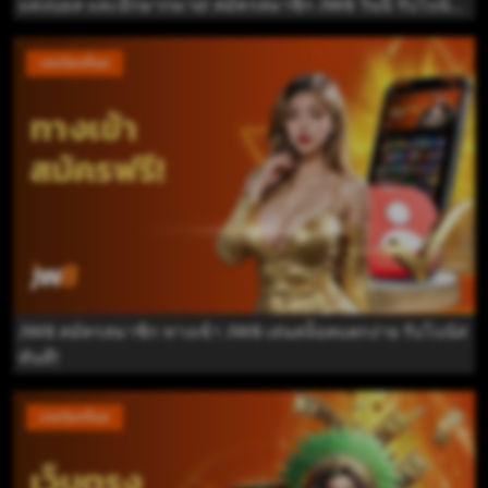
แทงบอล และอีกมากมาย! สมัครสมาชิก JW8 วันนี้ รับโบนัส
สุดคุ้มและโปรโมชั่นพิเศษมากมาย!
เทคนิคสล็อต
JW8 สมัครสมาชิก ทางเข้า JW8 เล่นสล็อตแตกง่าย รับโบนัส
ทันที!
เทคนิคสล็อต