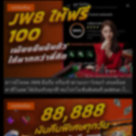
เทคนิคสล็อต
ดาวน์โหลด JW8 มือถือ หรือเข้าผ่านเบราว์เซอร์ เล่นสล็อต
คาสิโนสด ได้เงินจริงทุกที่! พบโปรโมชั่นพิเศษที่ jw8thai เว็บ
ตรง มั่นคง ปลอดภัย
เทคนิคสล็อต