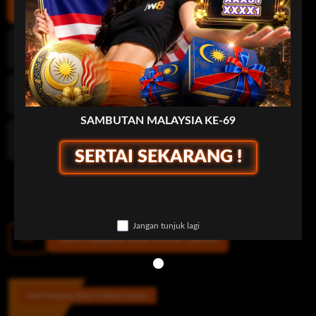
E-Sport
7-11
Menang
Segera
SAMBUTAN MALAYSIA KE-69
Sabung
SERTAI SEKARANG !
Ayam
Berita JW8
Jangan tunjuk lagi
All
Jw8 Malaysia best online casino
Jw8 Malaysia Best Online Casino