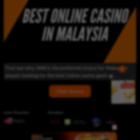
Find out why JW8 is the preferred choice for Malaysian
players looking for the best online casino gaming
experience
Lihat Semua
Lesen Perjudian
Pensijilan