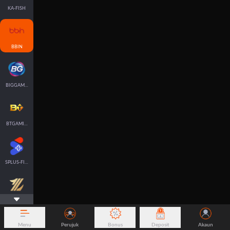
KA-FISH
BBIN
BIGGAMING
BTGAMING-FISH
SPLUS-FISH
YOULIANGAMING
Menu
Perujuk
Bonus
Deposit
Akaun