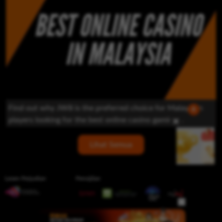
Find out why JW8 is the preferred choice for Malaysian
players looking for the best online casino gaming
experience
Lihat Semua
Lesen Perjudian
Pensijilan