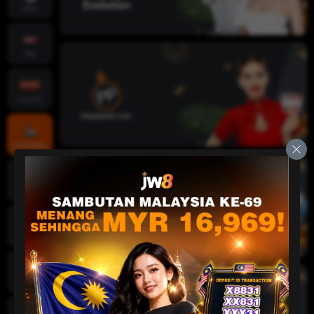
Sport
Slot
Live Slot
Live Kasino
Tembak
Ikan
Kartu
Togel