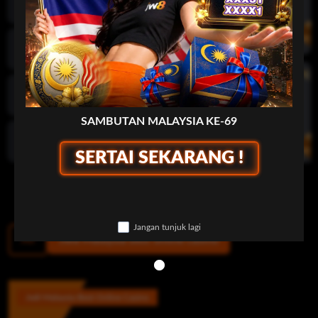
E-Sport
7-11
Menang
Segera
SAMBUTAN MALAYSIA KE-69
Sabung
SERTAI SEKARANG !
Ayam
Berita JW8
Jangan tunjuk lagi
All
Jw8 Malaysia best online casino
Jw8 Malaysia Best Online Casino