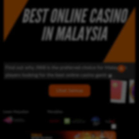
Find out why JW8 is the preferred choice for Malaysian
players looking for the best online casino gaming
experience
Lihat Semua
Lesen Perjudian
Pensijilan