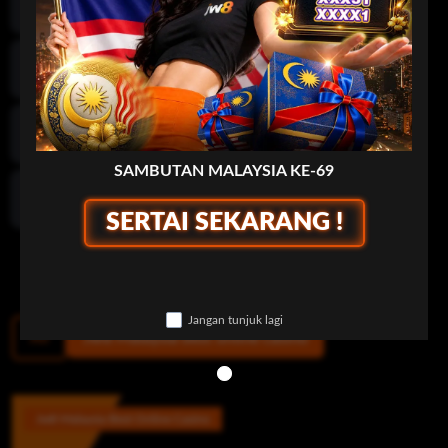
E-Sport
7-11
Menang
Segera
SAMBUTAN MALAYSIA KE-69
Sabung
SERTAI SEKARANG !
Ayam
Berita JW8
Jangan tunjuk lagi
All
Jw8 Malaysia best online casino
Jw8 Malaysia Best Online Casino