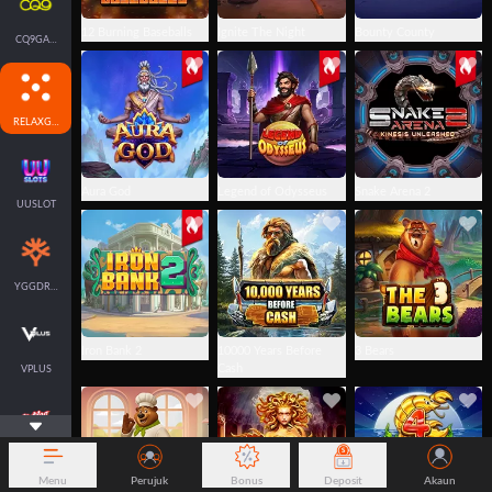
12 Burning Baseballs
Ignite The Night
Bounty County
CQ9GAMING
RELAXGAMING
Aura God
Legend of Odysseus
Snake Arena 2
UUSLOT
YGGDRASIL
Iron Bank 2
10000 Years Before
3 Bears
Cash
VPLUS
HOTDOG
Menu
Perujuk
Bonus
Deposit
Akaun