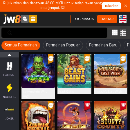
Rujuk rakan dan dapatkan 48.00 MYR untuk setiap rakan yang
Tukarkan
anda jemput. 💥
FASTSPIN
LOG MASUK
DAFTAR
CRAZYGAMING
Semua Permainan
Permainan Popular
Permainan Baru
P
JDB
HACKSAWGAMING
Frankenstein Wild
Beast Gains
Pharaoh's Last Wish
Surge​
NOLIMITCITY
JOKER