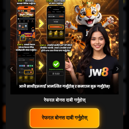
तातो खेलहरू
खेलकुद
क्रिकेट
जीवन क्यासिनो
स्लट
रेफरल बोनस दाबी गर्नुहोस्
दुर्घटना खेल
 रेफरल बोनस दाबी गर्नुहोस् 
कार्ड खेलहरू