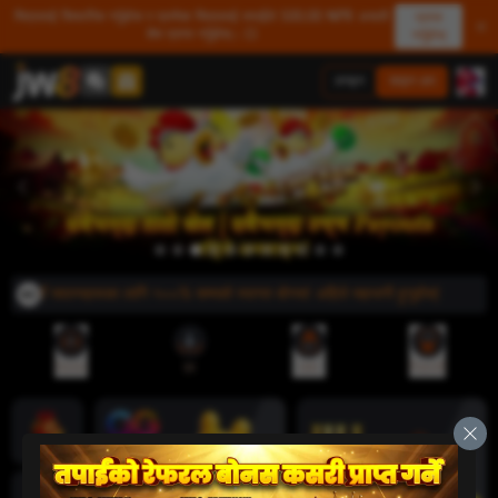
मित्रलाई सिफारिस गर्नुहोस र प्रत्येक मित्रलाई तपाईंले 500.00 NPR असली
प्राप्त
शेष प्राप्त गर्नुहोस्। 💥
गर्नुहोस्
लगइन
साइन अप
े! नयाँ सदस्यहरूका लागि १००% सम्मको स्वागत बोनस! अहिले सहभागी हुनुहोस्!
रेफरल
एप
जमा
निकासी
ज्याकपोट