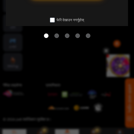
माछा पकड्नु
फेरि देखाउन नगर्नुहोस्
लटरी
इ-स्पोर्ट
चिडियाँ युद्ध
गेमिङ लाइसेन्स
प्रमाणिकता
हामीसँग सम्पर्क गर्नुहोस्
© 2026 jw8 सर्वाधिकार सुरक्षित छ।