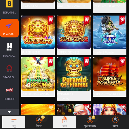
HIYAS GEMS
MAHJONG WAYS 3
Treasures Of Aztec
Z
BGAMING-SLOT
PLAYSTARGAMING
SUPER GEMS
SUPER GEMS 2
Horde 2 Winter
HACKSAWGAMING
SPADE GAMING
MAHJONG-ORIGIN
PYRAMID OF
SUPER POWERFUL
FLAMES
HOTDOG
UUSLOT
मेनु
रेफरल
जमा
पुरस्कारहरू
खाता