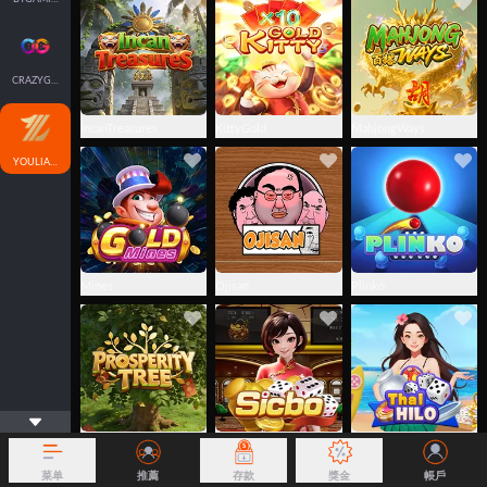
CRAZYGAMING
IncanTreasures
KittyGold
MahjongWays
YOULIANGAMING
Mines
Ojisan
Plinko
ProsperityTree
Sicbo
ThaiHILO
菜单
推薦
存款
獎金
帳戶