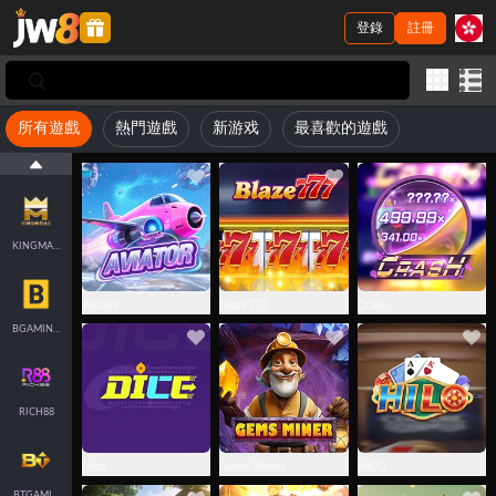
登錄
註冊
所有遊戲
熱門遊戲
新游戏
最喜歡的遊戲
KINGMAKER
Aviator
Blaze777
Crash
BGAMING-CARD
RICH88
Dice
Gems Miner
HILO
BTGAMING-CARD