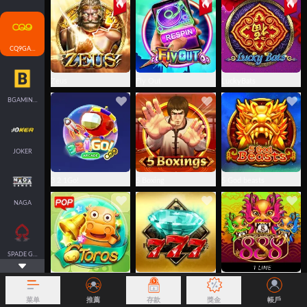
CQ9GAMING
Zeus
Fly Out
LuckyBats
BGAMING-SLOT
JOKER
3 2 1Go!
5 Boxing
5 God beasts
NAGA
SPADE GAMING
6 Toros
777
888
菜单
推薦
存款
獎金
帳戶
JDB