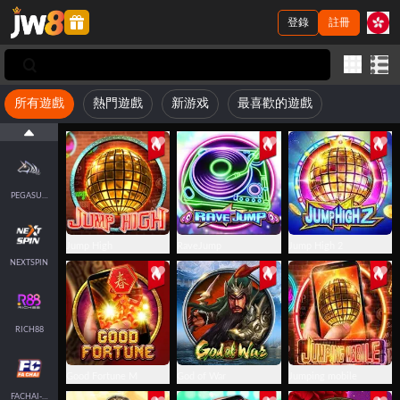
登錄
註冊
BOOONGO
所有遊戲
熱門遊戲
新游戏
最喜歡的遊戲
PLAYSTARGAMING
PEGASUS-SLOT
Jump High
RaveJump
Jump High 2
NEXTSPIN
RICH88
Good Fortune M
God of War
Jumping mobile
FACHAI-SLOT