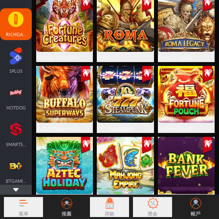
RICHGAMING
Fortune Creatures
Roma
Roma 2 Legacy
SPLUS
HOTDOG
Buffalo Superways
777 Steampunk
Fortune Pouch
SMARTSOFT
BTGAMING
Aztec Holiday
Mahjong Empire
Bank Fever
菜单
推薦
存款
獎金
帳戶
ENDORPHINA