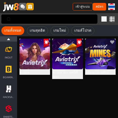
เข้าสู่ระบบ
สมัคร
CRAZYGAMING
เกมทั้งหมด
เกมสุดฮิต
เกมใหม่
เกมส์โปรด
SPB-INST
INOUT
Aviatrix
Aviatrix โอกาสครั้งที่
เหมืองอะวิอาทริกซ์
สอง
BGAMING-INST
HACKSAW-INST
SMARTSOFT-INSTANTWIN