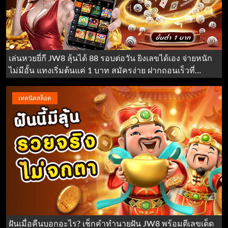
เล่นหวยยี่กี JW8 ลุ้นได้ 88 รอบต่อวัน ยิงเลขได้เอง จ่ายหนัก
ไม่มีอั้น แทงเริ่มต้นแค่ 1 บาท สมัครง่าย ฝากถอนเร็วที่
jw8thai
เทคนิคสล็อต
ฝันเมื่อคืนบอกอะไร? เช็กคำทำนายฝัน JW8 พร้อมตีเลขเด็ด