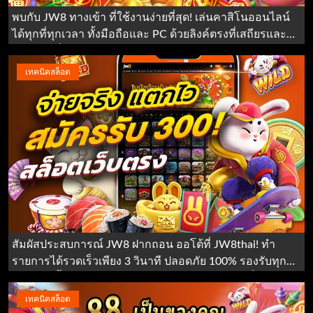
พบกับ JW8 ทางเข้า ที่ใช้งานง่ายที่สุด! เล่นคาสิโนออนไลน์
ได้ทุกที่ทุกเวลา ทั้งมือถือและ PC ด้วยลิงค์ตรงที่เสถียรและ
ปลอดภัยที่สุด.
เทคนิคสล็อต
สัมผัสประสบการณ์ JW8 ฝากถอน ออโต้ที่ JW8thai! ทำ
รายการได้รวดเร็วเพียง 3 วินาที ปลอดภัย 100% รองรับทุก
ธนาคารชั้นนำ ทำธุรกรรมได้เอง 24 ชม. ไร้กังวลเรื่องการ
เงิน
เทคนิคสล็อต