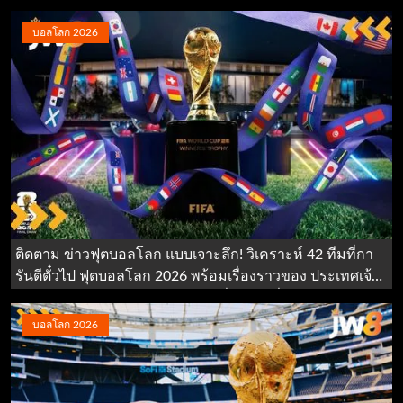
ฟุตบอลโลก2026รอบสุดท้ายได้อีกครั้ง
บอลโลก 2026
ติดตาม ข่าวฟุตบอลโลก แบบเจาะลึก! วิเคราะห์ 42 ทีมที่กา
รันตีตั๋วไป ฟุตบอลโลก 2026 พร้อมเรื่องราวของ ประเทศเจ้า
ภาพบอลโลก 2026 และทีมม้ามืดที่มาแรงที่สุด
บอลโลก 2026