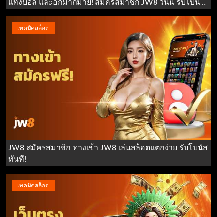
แทงบอล และอีกมากมาย! สมัครสมาชิก JW8 วันนี้ รับโบนัส
สุดคุ้มและโปรโมชั่นพิเศษมากมาย!
เทคนิคสล็อต
JW8 สมัครสมาชิก ทางเข้า JW8 เล่นสล็อตแตกง่าย รับโบนัส
ทันที!
เทคนิคสล็อต