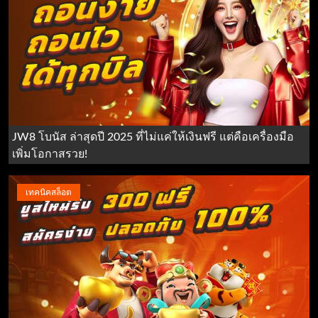
JW8 โบนัส ล่าสุดปี 2025 ที่ไม่แค่ให้เงินฟรี แต่คือเครื่องมือ
เพิ่มโอกาสรวย!
เทคนิคสล็อต