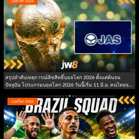
บอลโลก 2026
สรุปลำดับเหตุการณ์ลิขสิทธิ์บอลโลก 2026 ตั้งแต่ต้นจน
ปัจจุบัน โปรแกรมบอลโลก 2026 วันนี้เริ่ม 11 มิ.ย. คนไทยจะ
ดูบอลโลกสด 2026 ได้หรือเปล่า ติดตามผลบอลโลก 2026
ได้ที่ Jw8
บอลโลก 2026