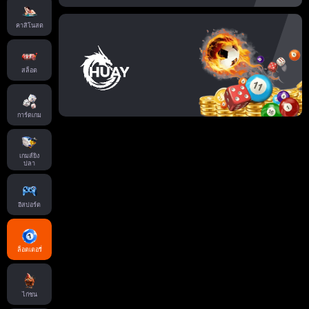
คาสิโนสด
สล็อต
การ์ดเกม
เกมส์ยิง
ปลา
อีสปอร์ต
ล็อตเตอรี่
ไก่ชน