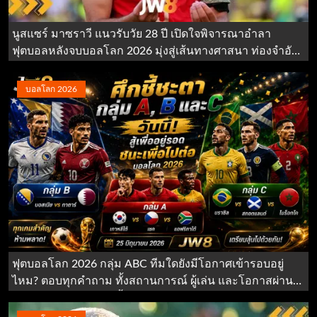
นูสแซร์ มาซราวี แนวรับวัย 28 ปี เปิดใจพิจารณาอำลา
ฟุตบอลหลังจบบอลโลก 2026 มุ่งสู่เส้นทางศาสนา ท่องจำอัล
กุรอาน ดูบอลโลกสด 2026 ตารางบอลโลก 2026 48 ทีมบอล
โลก 2026 มีใครบ้าง
บอลโลก 2026
ฟุตบอลโลก 2026 กลุ่ม ABC ทีมใดยังมีโอกาศเข้ารอบอยู่
ไหม? ตอบทุกคำถาม ทั้งสถานการณ์ ผู้เล่น และโอกาสผ่าน
รอบ วิเคราะห์บอลวันนี้ บอลโลก 2026