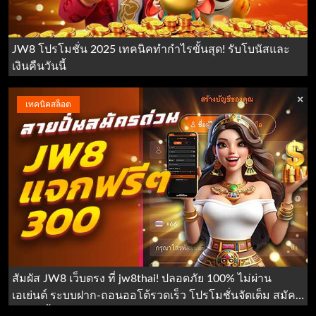
JW8 โปรโมชั่น 2025 เทคนิคทำกำไรขั้นสุด! รับโบนัสและ
เงินคืนวันนี้
เทคนิคสล็อต
สัมผัส JW8 เว็บตรง ที่ jw8thai! ปลอดภัย 100% ไม่ผ่าน
เอเย่นต์ ระบบฝาก-ถอนออโต้รวดเร็ว โปรโมชั่นจัดเต็ม สมัคร
เลยวันนี้!