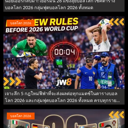
นอยเออร์กลับมา! เยอรมนี 26 แข้งลุยบอลโลก เช็คตาราง
บอลโลก 2026 กลุ่มฟุตบอลโลก 2026 ทั้งหมด
บอลโลก 2026
เจาะลึก 5 กฎใหม่ฟีฟ่าที่จะส่งผลต่อทุกแมตช์ในตารางบอล
โลก 2026 และกลุ่มฟุตบอลโลก 2026 ทั้งหมด ครบทุกราย
ละเอียดที่แฟนบอลต้องรู้
บอลโลก 2026