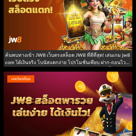
ค้นพบทางเข้า JW8 เว็บตรงสล็อต JW8 ที่ดีที่สุด! เล่นเกม jw8
com ได้เงินจริง โบนัสแตกง่าย โปรโมชั่นเพียบ ฝาก-ถอนไว
ปลอดภัย 100% พร้อมบริการ 24 ชม. สมัครเลยวันนี้!
เทคนิคสล็อต