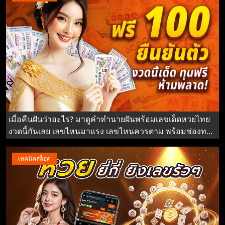
เมื่อคืนฝันว่าอะไร? มาดูคำทำนายฝันพร้อมเลขเด็ดหวยไทย
งวดนี้กันเลย เลขไหนมาแรง เลขไหนควรตาม พร้อมช่องทาง
แทงหวยง่ายๆ ผ่าน jw8thai7.com
เทคนิคสล็อต