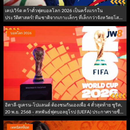
เคปเวิร์ด คว้าตั๋วฟุตบอลโลก 2026 เป็นครั้งแรกใน
ประวัติศาสตร์! ทีมชาติจากเกาะเล็กๆ ที่เล็กกว่าจังหวัดยโสธร
แต่ยิ่งใหญ่พอจะล้มยักษ์แอฟริกา วิเคราะห์รอบแบ่งกลุ่ม บอล
โลก 2026 ได้ที่ Jw8
บอลโลก 2026
อิตาลี-ยูเครน-โปแลนด์ ต้องชนกันเองเพื่อ 4 ตั๋วสุดท้าย ซูริค,
20 พ.ย. 2568 - สหพันธ์ฟุตบอลยุโรป (UEFA) ประกาศรายชื่อ
16 ทีมที่มีสิทธิ์เข้าร่วมการแข่งขันรอบเพลย์ออฟเพื่อคัดเลือก
ทีม
เทคนิคสล็อต