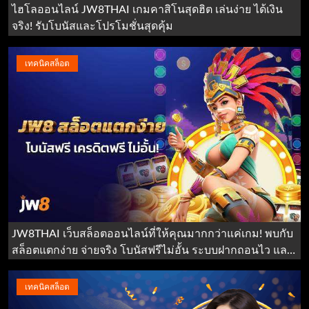
ไฮโลออนไลน์ JW8THAI เกมคาสิโนสุดฮิต เล่นง่าย ได้เงิน
จริง! รับโบนัสและโปรโมชั่นสุดคุ้ม
เทคนิคสล็อต
JW8THAI เว็บสล็อตออนไลน์ที่ให้คุณมากกว่าแค่เกม! พบกับ
สล็อตแตกง่าย จ่ายจริง โบนัสฟรีไม่อั้น ระบบฝากถอนไว และ
เคล็ดลับเล่นสล็อตให้ปัง!
เทคนิคสล็อต