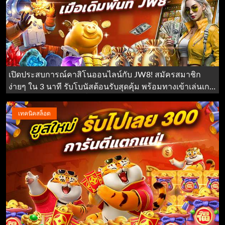
เปิดประสบการณ์คาสิโนออนไลน์กับ JW8! สมัครสมาชิก
ง่ายๆ ใน 3 นาที รับโบนัสต้อนรับสุดคุ้ม พร้อมทางเข้าเล่นเกม
หลากหลาย ปลอดภัย มั่นใจได้ 24 ชม.
เทคนิคสล็อต