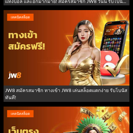
แทงบอล และอีกมากมาย! สมัครสมาชิก JW8 วันนี้ รับโบนัส
สุดคุ้มและโปรโมชั่นพิเศษมากมาย!
เทคนิคสล็อต
JW8 สมัครสมาชิก ทางเข้า JW8 เล่นสล็อตแตกง่าย รับโบนัส
ทันที!
เทคนิคสล็อต