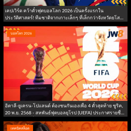
เคปเวิร์ด คว้าตั๋วฟุตบอลโลก 2026 เป็นครั้งแรกใน
ประวัติศาสตร์! ทีมชาติจากเกาะเล็กๆ ที่เล็กกว่าจังหวัดยโสธร
แต่ยิ่งใหญ่พอจะล้มยักษ์แอฟริกา วิเคราะห์รอบแบ่งกลุ่ม บอล
โลก 2026 ได้ที่ Jw8
บอลโลก 2026
อิตาลี-ยูเครน-โปแลนด์ ต้องชนกันเองเพื่อ 4 ตั๋วสุดท้าย ซูริค,
20 พ.ย. 2568 - สหพันธ์ฟุตบอลยุโรป (UEFA) ประกาศรายชื่อ
16 ทีมที่มีสิทธิ์เข้าร่วมการแข่งขันรอบเพลย์ออฟเพื่อคัดเลือก
ทีม
เทคนิคสล็อต