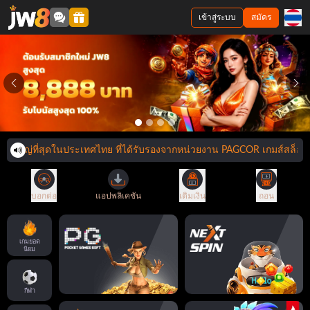
เข้าสู่ระบบ
สมัคร
ศไทย ที่ได้รับรองจากหน่วยงาน PAGCOR เกมส์สล็อตที่มีค่า RTP สูงที่สุดใน
บอกต่อ
แอปพลิเคชัน
เติมเงิน
ถอน
เกมยอด
นิยม
กีฬา