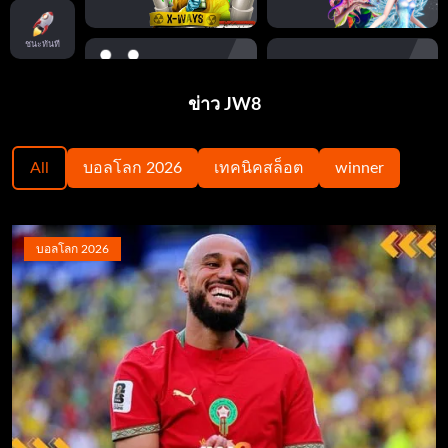
ชนะทันที
ข่าว JW8
All
บอลโลก 2026
เทคนิคสล็อต
winner
บอลโลก 2026