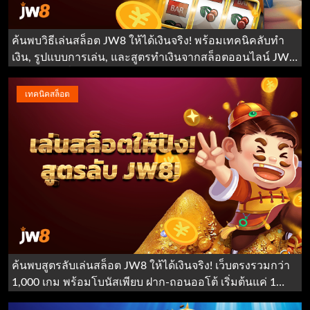
ค้นพบวิธีเล่นสล็อต JW8 ให้ได้เงินจริง! พร้อมเทคนิคลับทำ
เงิน, รูปแบบการเล่น, และสูตรทำเงินจากสล็อตออนไลน์ JW8
เว็บตรงน่าเชื่อถือ สมัครเลย!
เทคนิคสล็อต
ค้นพบสูตรลับเล่นสล็อต JW8 ให้ได้เงินจริง! เว็บตรงรวมกว่า
1,000 เกม พร้อมโบนัสเพียบ ฝาก-ถอนออโต้ เริ่มต้นแค่ 1
บาท! เรียนรู้เทคนิค พิชิตแจ็คพอต และรับสิทธิพิเศษมากมาย