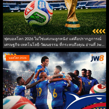
ฟุตบอลโลก 2026 ไม่ใช่แค่เกมลูกหนัง! แต่คือปรากฏการณ์
เศรษฐกิจ-เทคโนโลยี-วัฒนธรรม ที่กระทบถึงคุณ อ่านที่ Jw8
ได้เลย
บอลโลก 2026