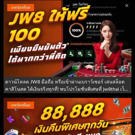
เทคนิคสล็อต
ดาวน์โหลด JW8 มือถือ หรือเข้าผ่านเบราว์เซอร์ เล่นสล็อต
คาสิโนสด ได้เงินจริงทุกที่! พบโปรโมชั่นพิเศษที่ jw8thai เว็บ
ตรง มั่นคง ปลอดภัย
เทคนิคสล็อต