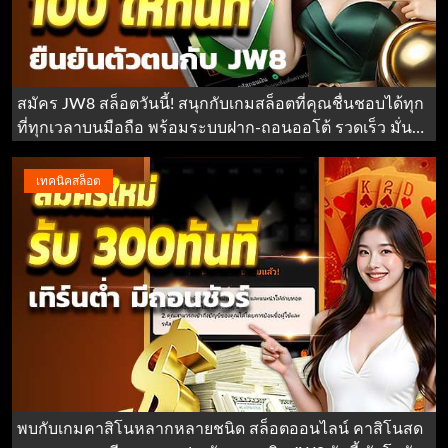
สมัคร JW8 สล็อตวันนี้! สนุกกับเกมสล็อตที่คุณชื่นชอบได้ทุก
ที่ทุกเวลาบนมือถือ พร้อมระบบฝาก-ถอนออโต้ รวดเร็ว มั่นใจ
ได้ในความปลอดภัยสูงสุด!
เทคนิคสล็อต
พบกับเกมคาสิโนหลากหลายชนิด สล็อตออนไลน์ คาสิโนสด