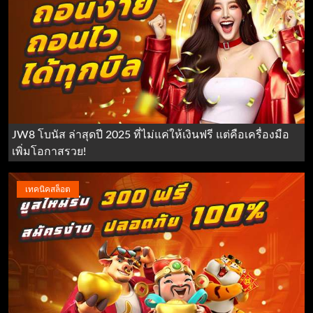
JW8 โบนัส ล่าสุดปี 2025 ที่ไม่แค่ให้เงินฟรี แต่คือเครื่องมือ
เพิ่มโอกาสรวย!
เทคนิคสล็อต