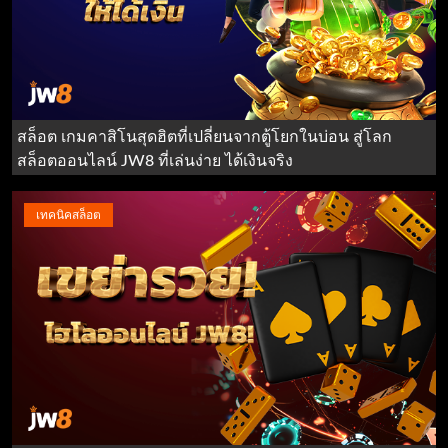
สล็อต เกมคาสิโนสุดฮิตที่เปลี่ยนจากตู้โยกในบ่อน สู่โลก
สล็อตออนไลน์ JW8 ที่เล่นง่าย ได้เงินจริง
เทคนิคสล็อต