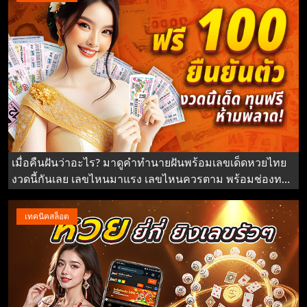
เมื่อคืนฝันว่าอะไร? มาดูคำทำนายฝันพร้อมเลขเด็ดหวยไทย
งวดนี้กันเลย เลขไหนมาแรง เลขไหนควรตาม พร้อมช่องทาง
แทงหวยง่ายๆ ผ่าน jw8thai7.com
เทคนิคสล็อต