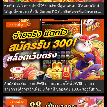
พบกับ JW8 ทางเข้า ที่ใช้งานง่ายที่สุด! เล่นคาสิโนออนไลน์
ได้ทุกที่ทุกเวลา ทั้งมือถือและ PC ด้วยลิงค์ตรงที่เสถียรและ
ปลอดภัยที่สุด.
เทคนิคสล็อต
สัมผัสประสบการณ์ JW8 ฝากถอน ออโต้ที่ JW8thai! ทำ
รายการได้รวดเร็วเพียง 3 วินาที ปลอดภัย 100% รองรับทุก
ธนาคารชั้นนำ ทำธุรกรรมได้เอง 24 ชม. ไร้กังวลเรื่องการ
เงิน
เทคนิคสล็อต