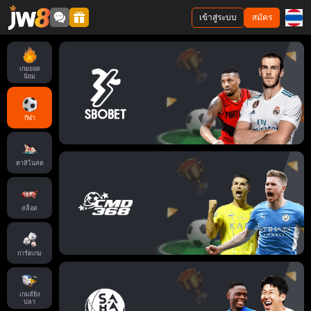
เข้าสู่ระบบ
สมัคร
เกมยอด
นิยม
กีฬา
คาสิโนสด
สล็อต
การ์ดเกม
เกมส์ยิง
ปลา