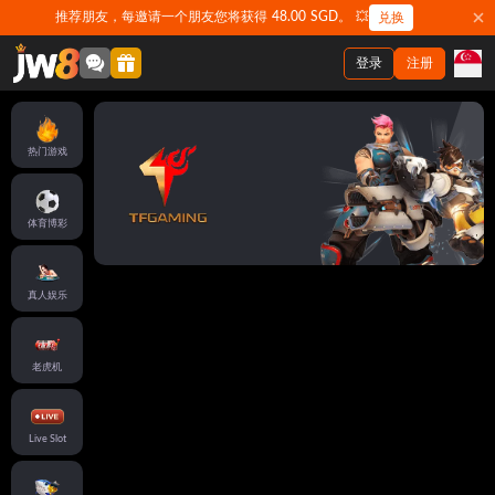
推荐朋友，每邀请一个朋友您将获得 48.00 SGD。 💥
兑换
登录
注册
热门游戏
体育博彩
真人娱乐
老虎机
Live Slot