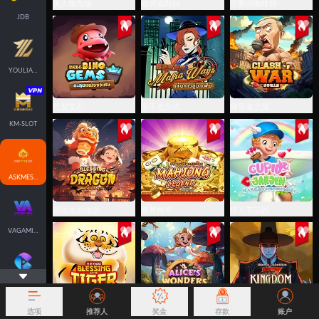
美人鱼市场
政府迪斯科
可愛的咖啡館
JDB
YOULIANGAMING
恐龙宝石
黑手党方式
领导者之战
KM-SLOT
ASKMESLOT
赐福龙的传说
麻將傳奇
情人节花园
VAGAMING
CLOTPLAY
选项
推荐人
奖金
存款
账户
老虎的祝福
愛麗絲的奇境
僵尸王国