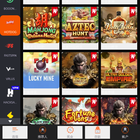
富貴炒麵王
非洲水牛2
黃金象神
BOOONGO
HOTDOG
麻將黃金胡牌!
尋寶阿茲特克
玲玲的醉意
FASTSPIN
VPLUS
歡樂掃雷
黑神話：悟空3
黃金帝國
HACKSAWGAMING
NOLIMITCITY
选项
推荐人
奖金
存款
账户
黑神話:悟空
財運醒獅
黑神話：悟空2