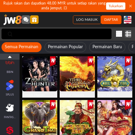
Rujuk rakan dan dapatkan 48.00 MYR untuk setiap rakan yang
HABANERO
Tukarkan
anda jemput. 💥
LOG MASUK
DAFTAR
EVOPLAY
Semua Permainan
Permainan Popular
Permainan Baru
P
BIGTIMEGAMING
BBIN
SPLUS
Zombie Hunter
Myth of Phoenix
Magic Pearl
FANTASMA