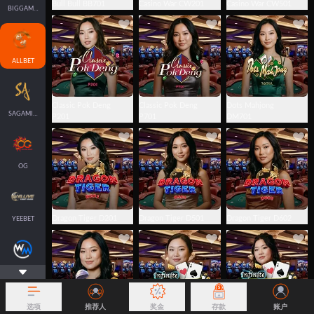
Bull Bull BB701
Casino War CW201
Casino War CW501
BIGGAMING
ALLBET
Classic Pok Deng
Classic Pok Deng
Dots Mahjong
SAGAMING
P201
P701
DM701
OG
Dragon Tiger D201
Dragon Tiger D501
Dragon Tiger D602
YEEBET
WM
选项
推荐人
奖金
存款
账户