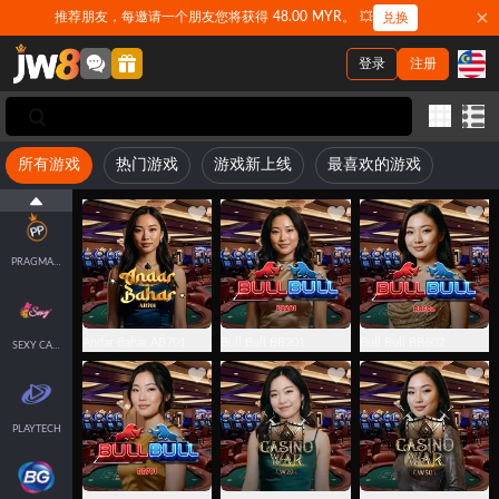
推荐朋友，每邀请一个朋友您将获得 48.00 MYR。 💥
兑换
登录
注册
所有游戏
热门游戏
游戏新上线
最喜欢的游戏
EVOLUTION
PRAGMATICPLAY
Andar Bahar AB701
Bull Bull BB201
Bull Bull BB602
SEXY CASINO
PLAYTECH