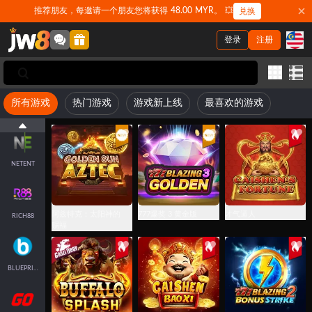
BTGAMING
推荐朋友，每邀请一个朋友您将获得 48.00 MYR。 💥
兑换
登录
注册
5G
所有游戏
热门游戏
游戏新上线
最喜欢的游戏
THUNDERKICK
NETENT
阿兹特克：太阳神的
777爆奖 3 黄金版
才气逼人
RICH88
赐福
BLUEPRINT